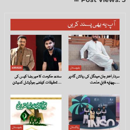
آپ یہ بھی پسند کریں
بلوچستان
KARACHI
سردار اختر جان مینگل کی رہائش گاہ پر
سندھ حکومت کا میر رضا کیس کی
چھاپہ قابلِ مذمت،…
تحقیقات کیلئے جوڈیشل کمیشن…
پاکستان
بلوچستان