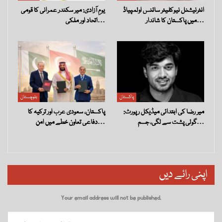
انٹرنیشنل نیوکلیئر سائنس اولمپیاڈ
یومِ آزادی: میر سکندر عمرانی کا قومی
میں پاکستان کا شاندار…
اتحاد اور ملکی…
پاکستان
بلوچستان
میر رضا کی ابتدائی میڈیکل رپورٹ:
پاکستان، سعودی عرب اور ترکیہ کا
گولی پشت سے لگی، جسم…
دفاعی تعاون خطے میں امن…
اپنی رائے دیں
Your email address will not be published.