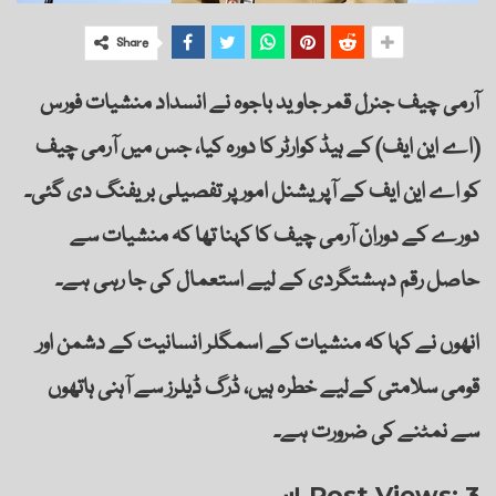
Share
آرمی چیف جنرل قمر جاوید باجوہ نے انسداد منشیات فورس
(اے این ایف) کے ہیڈ کوارٹر کا دورہ کیا، جس میں آرمی چیف
کو اے این ایف کے آپریشنل امور پر تفصیلی بریفنگ دی گئی۔
دورے کے دوران آرمی چیف کا کہنا تھا کہ منشیات سے
حاصل رقم دہشتگردی کے لیے استعمال کی جا رہی ہے۔
انھوں نے کہا کہ منشیات کے اسمگلر انسانیت کے دشمن اور
قومی سلامتی کےلیے خطرہ ہیں، ڈرگ ڈیلرز سے آہنی ہاتھوں
سے نمٹنے کی ضرورت ہے۔
Post Views:
3