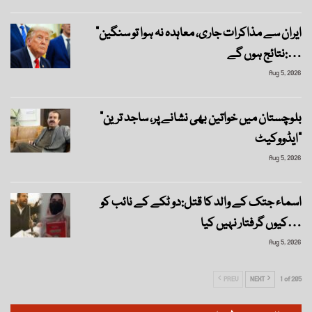
“ایران سے مذاکرات جاری، معاہدہ نہ ہوا تو سنگین
نتائج ہوں گے:…
Aug 5, 2026
“بلوچستان میں خواتین بھی نشانے پر، ساجد ترین
ایڈووکیٹ”
Aug 5, 2026
اسماء جتک کے والد کا قتل:دو ٹکے کے نائب کو
کیوں گرفتار نہیں کیا…
Aug 5, 2026
PREV
NEXT
1 of 205