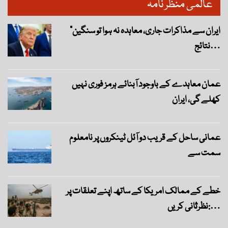
عالمی منظر نامہ
“ایران سے مذاکرات جاری، معاہدہ نہ ہوا تو سنگین
نتائج…
عمان معاہدے کے باوجود آبنائے ہرمز فوری نہیں
کھلے گی، ایران
عمانی ساحل کے قریب دو آئل ٹینکروں پر نامعلوم
سمت سے
خطے کے ممالک امریکا کے ساتھ اپنے تعلقات پر
نظرثانی کریں:…