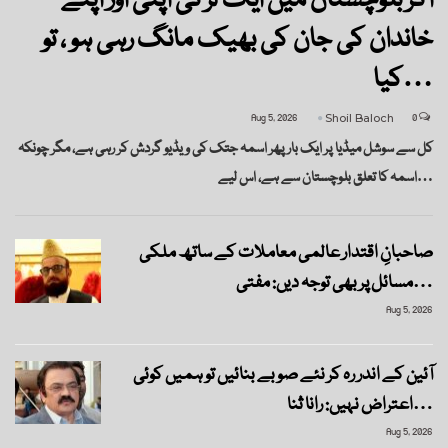
اگر بلوچستان میں ایک لڑکی اپنی اور اپنے
خاندان کی جان کی بھیک مانگ رہی ہو ، تو
کیا…
Aug 5, 2026
Shoil Baloch
0
‏کل سے سوشل میڈیا پر ایک بار پھر اسمہ جتک کی ویڈیو گردش کر رہی ہے، مگر چونکہ
اسمہ کا تعلق بلوچستان سے ہے، اس لیے…
صاحبانِ اقتدار عالمی معاملات کے ساتھ ملکی
مسائل پر بھی توجہ دیں: مفتی…
Aug 5, 2026
آئین کے اندر رہ کر نئے صوبے بنائیں تو ہمیں کوئی
اعتراض نہیں: رانا ثنا…
Aug 5, 2026