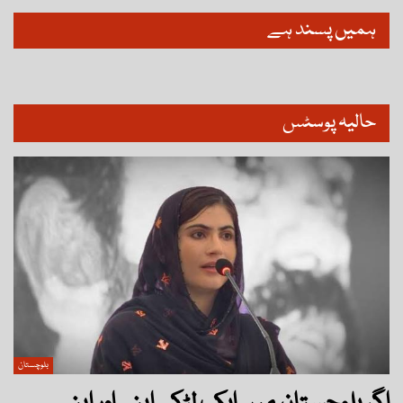
ہمیں پسند ہے
حالیہ پوسٹس
بلوچستان