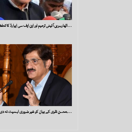
اٹھارہویں آئینی ترمیم اور این ایف سی ایوارڈ کا تحفظ…
محسن نقوی کے بیان کو غیر ضروری اہمیت نہ دی جائے،…