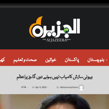
بلوچستان
پاکستان
خواتین
صحت و تعلیم
کھی
بیرونی سازش کامیاب نہیں ہونے دوں گا، وزیراعظم
0
On
Apr 9, 2022
By
Muhammad Karim