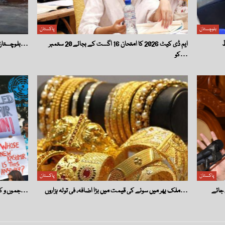
بلوچستان
پاکستان
ایم ڈی کیٹ 2026 کا امتحان 16 اگست کے بجائے 20 ستمبر
بلوچستان کے سیکورٹی خدشات سے واقف ہیں لیکن امریکی…
کو…
پاکستان
پاکستان
ملک بھر میں سونے کی قیمت میں بڑا اضافہ، فی تولہ ہزاروں…
جموں و کشمیر کی حیثیت پر اقوام متحدہ کی قراردادوں کی…