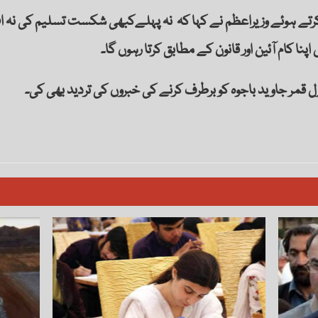
تے ہوئے وزیراعظم نے کہا کہ نہ پہلےکبھی شکست تسلیم کی نہ اب
نا کام آئین اور قانون کے مطابق کرتا رہوں گا۔
 قمر جاوید باجوہ کو برطرف کرنے کی خبروں کی تردید بھی کی۔