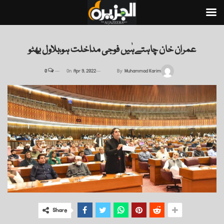
عمران خان چاہتےہٰیں فوجی مداخلت ہو،بلاول بھٹو
0
On
Apr 9, 2022
By
Muhammad Karim
Share