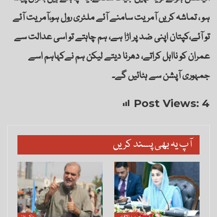
ہو ، تماشہ کریں آمریت سامنے آئے ملٹری رول ہو،آمریت آئے
تو آئے،کپتان اپنی ضد پر اڑا ہے، ہم چاہتے تو اسی عدالت سے
عمران کو نااہل کراتے، دھرنا دیتے لیکن ہم نےکہاہم اسے
جمہوری آپشن سے ہٹائیں گے۔
Post Views:
4
آپ یہ بھی پسند کریں
بین الاقوامی
پاکستان