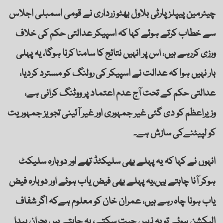
چیئرمین پیپلز پارٹی بلاول بھٹو زرداری نے قومی اسمبلی اجلاس
سے خطاب کرتے ہوئے کہا کہ اسپیکر عدالتی حکم کی خلاف
ورزی کررہے ہیں، اس پر انہیں نتائج کا سامنا کرنا ہوگا، یہ پہلی
بار نہیں ہوا کہ عدالت نے اسپیکر کی رولنگ کو مسترد کردیا،
عدالتی حکم کے تحت آج عدم اعتماد پر ووٹنگ کرانی ہے،
وزیراعظم کو دی گئی غیر جمہوری اور غیر آئینی تجویز جمہوریت
کو لپیٹنےکی سازش ہے۔
انہوں نے کہا کہ یہ پہلے بھی سلیکٹڈ تھے اور دوبارہ سلیکٹ
ہوکر آنا چاہتے ہیں،یہ پہلے بھی فیض یاب ہوئے اور دوبارہ فیض
یاب ہونا چاہ رہے ہیں، عمران خان کو معلوم ہےکہ اگر شفاف
الیکشن ہوئے تو یہ نہیں جیت سکتے، یہ چاہتے ہیں بحران پیدا