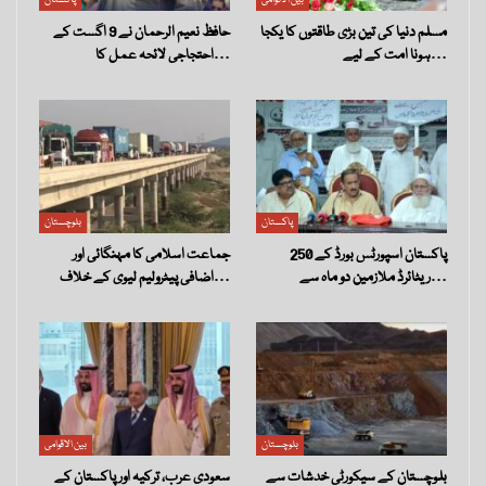
مسلم دنیا کی تین بڑی طاقتوں کا یکجا
حافظ نعیم الرحمان نے 9 اگست کے
ہونا امت کے لیے…
احتجاجی لائحہ عمل کا…
پاکستان
بلوچستان
پاکستان اسپورٹس بورڈ کے 250
جماعت اسلامی کا مہنگائی اور
ریٹائرڈ ملازمین دو ماہ سے…
اضافی پیٹرولیم لیوی کے خلاف…
بلوچستان
بین الاقوامی
بلوچستان کے سیکورٹی خدشات سے
سعودی عرب، ترکیہ اور پاکستان کے