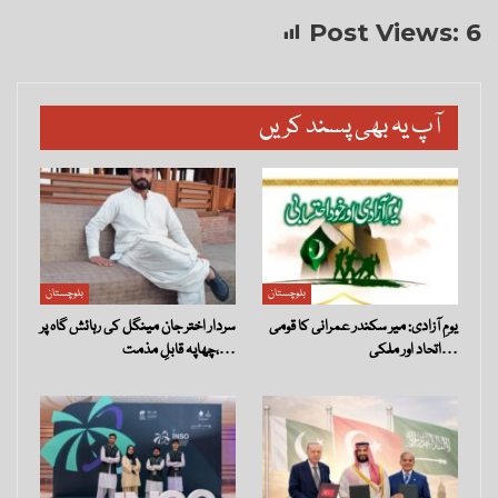
Post Views:
6
آپ یہ بھی پسند کریں
بلوچستان
بلوچستان
یومِ آزادی: میر سکندر عمرانی کا قومی
سردار اختر جان مینگل کی رہائش گاہ پر
اتحاد اور ملکی…
چھاپہ قابلِ مذمت،…