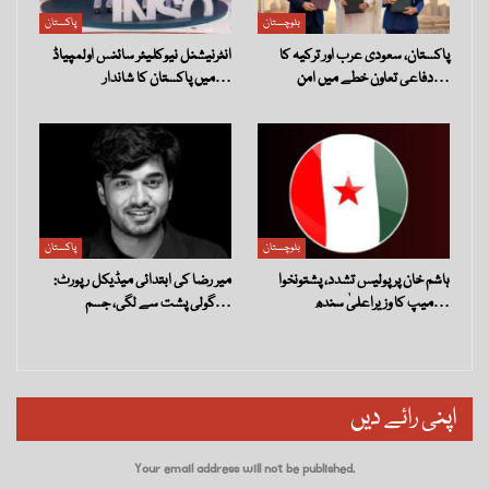
بلوچستان
پاکستان
پاکستان، سعودی عرب اور ترکیہ کا
انٹرنیشنل نیوکلیئر سائنس اولمپیاڈ
دفاعی تعاون خطے میں امن…
میں پاکستان کا شاندار…
بلوچستان
پاکستان
ہاشم خان پر پولیس تشدد، پشتونخوا
میر رضا کی ابتدائی میڈیکل رپورٹ:
میپ کا وزیراعلیٰ سندھ…
گولی پشت سے لگی، جسم…
اپنی رائے دیں
Your email address will not be published.