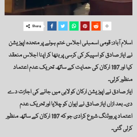
Share
اسلام آباد: قومی اسمبلی اجلاس ختم ہونے پر متحدہ اپوزیشن
نے ایاز صادق کو اسپیکر کی کرسی پر بٹھا کر اپنا اجلاس منعقد
کیا اور 197 ارکان کی حمایت کے ساتھ تحریک عدم اعتماد
منظور کرلی۔
ایاز صادق نے اپوزیشن ارکان کو لابی میں جانے کی اجازت دے
دی۔ بعد ازاں ایاز صادق نے ایوان کو چلایا اور تحریک عدم
اعتماد پر ووٹنگ شروع کرادی جو کہ 197 ارکان کے ساتھ منظور
کرلی گئی۔