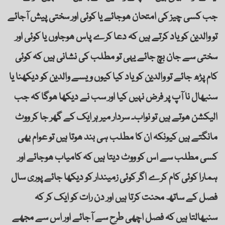
جب کسی چیز کی امتحان ھوجائے یا کوئی اور سختی پیش آجائے
تو والدین کو یاد کرتے ہیں کہ دعا کرے پاس ھوجاوں یا کوئی اور
سختی سے جان بچ جائے یہی تو مطلب کی نشانی ہیں کہ کوئی
کام پڑھ جائے تو والدین کو یاد کیا کیوں ویسے والدین کو دیکھنا یا
سنبھال نا آپ پر فرض نہیں کیا اور سب نے دیکھا ھوگا کہ جب
الیکشن ھوتے ہیں تو نواب۔ سردار میر ہر ایک کے گھر جا کر ووٹ
مانگتے ہیں کیونکہ ان کا مطلب ہی بند ھوتا ہیں تو عوام بھی
کسی مطلب سے اس کو ووٹ دیتا ہیں کہ کامیاب ھوجائے اور
ہمارا کوئی کام کرے اگر کوئی زمیندار کو دیکھا جائے پوری سال
فصل کے ساتھ محنت کرتا ہیں اور دن رات کو ایک کر کہ
سنبھالتا ہیں کہ فصل اچھی طرح سے آجائے اور اس سے مجھے