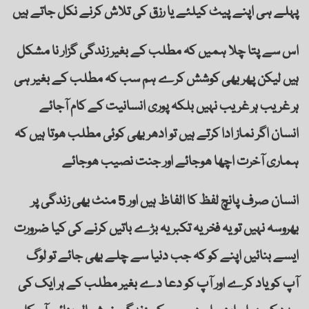
پہلے ہی اپنے پیٹ کیلئے یا رزق کی تلاش کرنے نکل جاتے ہیں
اس سے پتا چلا ہمیں کہ مطلب کے بغیر زندگی گزار نا مشکل
ہیں لیکن پھر بھی کوشش کرے ہم سب کہ مطلب کے بغیر ہی
ہر غریب ہر غریب نہیں بلکہ پوری انسانیت کے کام آجائے
انسان اگر نماز ادا کرتے ہیں تو ادھر بھی کوئی مطلب ھوتا ہیں کہ
ہماری آخرت اچھا ھوجائے اور جنت نصیب ھوجائے
انسان صرف پانچ لفظ کا الفاظ ہیں اور 5 منٹ بھی زندگی پر
بھروسہ نہیں تو یہ فخر یہ تکبر یہ بڑے باتیں کرنے کی کیا ضرورت
ایسے بنائیں اپنے کو کہ جب دنیا سے چلے بھی جائے تو لوگ
آپ کو یاد کرے اور آپ کو دعا دے بغیر مطلب کے ہر ایک کی