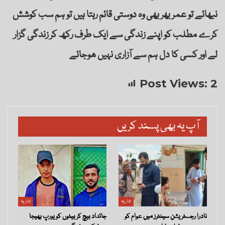
نبھائے تو عمر بھر بھی وہ دوستی قائم رہتا ہیں تو ہم سب کوشش
کرے مطلب کو اپنے زندگی سے ایک طرف رکھ کر زندگی گزار
لے اور کسی کا دل ہم سے آزاری نہیں ھوجائے
Post Views:
2
آپ یہ بھی پسند کریں
اداریہ
اداریہ
نادرا رجسٹریشن سینٹرز میں عوام کو
جائداد بیچ کر بیٹوں کو یورپ بھیجا