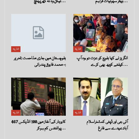
بہتر سہولیات فراہم…
لیکن وہ نہ گھر پہنچ…
اداریہ
اداریہ
انگریز نے کہا بلوچ کو عزت دو ،وہ آپ
بلوچستان میں جاری مذاحمت :تحریر
کیلئے کچھ بھی کرے…
:- محمد فاروق پندرانی
اداریہ
اداریہ
آئی جی اور ڈپٹی کمشنراسلام
کاروبار کے آغاز میں 100 انڈیکس 467
آبادعہدے سے فارغ
پوائنٹس کم ہوکر…