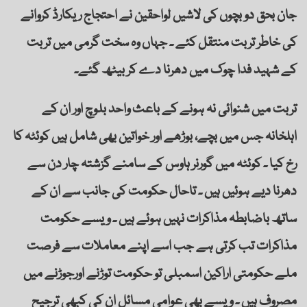
جان بحق دو بچوں کی لاشیں لواحقین نے احتجاج ریکارڈ کروانے
کی خاطر تربت منتقل کئے ۔ جہاں وہ سخت گرمی میں تربت
کے شہید فدا چوک میں دھرنا دے کر بیٹھ گئے۔
تربت میں شنوائی نہ ہونے کے باعث واحد بلوچ اور ان کے
اہلخانہ جس میں بچے، بوڑھے اور خواتین بھی شامل ہیں کوئٹہ کا
رخ کیا ۔ کوئٹہ میں گورنر ہاوس کے سامنے گزشتہ چار دن سے
دھرنا دیے ہوئیں ہیں ۔ تاحال حکومت کی جانب سے ان کے
ساتھ باضابطہ مذاکرات نہیں ہوئے ہیں ۔ ویسے حکومت
مذاکرات تب کرتی ہے جب اسے اپنے معاملات سے فرصت
ملے حکومتی اراکین اسمبلی تو حکومت توڑنے اورجوڑنے میں
مصروف ہیں ۔ ویسے بھی عوامی مسائل ان کی کبھی ترجیح