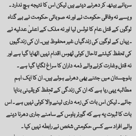
سرہانے بیٹھ کر دھرنے دیئے ہیں لیکن اس کا نتیجہ ہچ ندارد ۔
ویسے نہ وفاقی حکومت نے اور نہ صوبائی حکومت نے بے گناہ
لوگوں کے قتل عام کا نوٹس لیا اور نہ ملک کے اعلیٰ عدلیہ نے
۔ یہاں کے لوگوں کی زندگیاں غیر محفوظ ہیں۔ ان کی زندگیوں
کی تحفظ کیلئے تاحال کوئی ٹھوس اقدام نہیں اٹھایا گیا ہے اور
نہ قتل وغارت کرنے والے ذمہ داران کا سراغ لگایا گیا ہے ۔
بلوچستان میں جتنے بھی دھرنے ہوئے ہیں۔ ان کا ایک اہم
مطالبہ یہی رہا ہے کہ ان کی زندگی کے تحٖفظ کو یقینی بنایا
جائے ۔ لیکن اس بات کی زمہ داری لینے والا کوئی نہیں ہے ۔ اس
بات کا ثبوت یہ ہے کہ گورنر ہاوس کے سامنے جاری دھرنا دینے
والے افراد سے کسی حکومتی شخص نے رابطہ نہیں کیا ۔