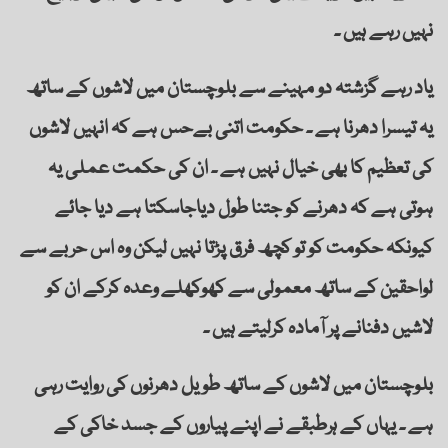
نہیں رہے ہیں ۔
یاد رہے گزشتہ دو مہینے سے بلوچستان میں لاشوں کے ساتھ
یہ تیسرا دھرنا ہے ۔ حکومت اتنی بےحس ہے کہ انہیں لاشوں
کی تعظیم کا بھی خیال نہیں ہے ۔ ان کی حکمت عملی یہ
ہوتی ہے کہ دھرنے کو جتنا طول دیاجاسکتا ہے دیا جائے
کیونکہ حکومت کو تو کچھ فرق پڑتا نہیں لیکن وہ اس حربے سے
لواحقین کے ساتھ معمولی سے کھوکھلے وعدہ کرکے ان کو
لاشیں دفنانے پر آمادہ کرلیتے ہیں ۔
بلوچستان میں لاشوں کے ساتھ طویل دھرنوں کی روایت رہی
ہے ۔ یہاں کے ہرطبقے نے اپنے پیاروں کے جسد خاکی کے