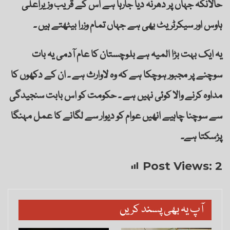
حالانکہ جہاں پر دھرنہ دیا جارہا ہے اس کے قریب وزیراعلیٰ
ہاوس اور سیکرٹریٹ بھی ہے جہاں تمام وزرا بیٹھتے ہیں ۔
یہ ایک بہت بڑا المیہ ہے بلوچستان کا عام آدمی یہ بات
سوچنے پر مجبور ہوچکا ہے کہ وہ لاوارث ہے ۔ ان کے دکھوں کا
مداوہ کرنے والا کوئی نہیں ہے ۔ حکومت کو اس بابت سنجیدگی
سے سوچنا چاہیے انھیں عوام کو دیوار سے لگانے کا عمل مہنگا
پڑسکتا ہے۔
Post Views:
2
آپ یہ بھی پسند کریں