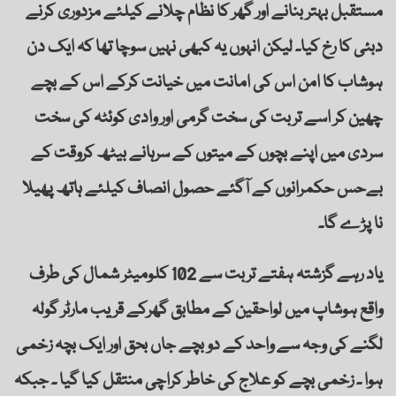
مستقبل بہتر بنانے اور گھر کا نظام چلانے کیلئے مزدوری کرنے
دبئی کا رخ کیا۔ لیکن انہوں یہ کبھی نہیں سوچا تھا کہ ایک دن
ہوشاب کا امن اس کی امانت میں خیانت کرکے اس کے بچے
چھین کر اسے تربت کی سخت گرمی اور وادی کوئٹہ کی سخت
سردی میں اپنے بچوں کے میتوں کے سرہانے بیٹھ کروقت کے
بےحس حکمرانوں کے آگئے حصول انصاف کیلئے ہاتھ پھیلا
نا پڑے گا۔
یاد رہے گزشتہ ہفتے تربت سے 102 کلومیٹر شمال کی طرف
واقع ہوشاپ میں لواحقین کے مطابق گھرکے قریب مارٹر گولہ
لگنے کی وجہ سے واحد کے دو بچے جاں بحق اور ایک بچہ زخمی
ہوا ۔ زخمی بچے کو علاج کی خاطر کراچی منتقل کیا گیا ۔ جبکہ