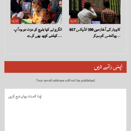
اداریہ
اداریہ
کاروبار کے آغاز میں 100 انڈیکس 467
انگریز نے کہا بلوچ کو عزت دو ،وہ آپ
پوائنٹس کم ہوکر…
کیلئے کچھ بھی کرے…
اپنی رائے دیں
Your email address will not be published.