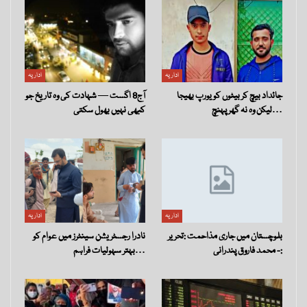
اداریہ
اداریہ
جائداد بیچ کر بیٹوں کو یورپ بھیجا
آج8 اگست — شہادت کی وہ تاریخ جو
لیکن وہ نہ گھر پہنچ…
کبھی نہیں بھول سکتی
اداریہ
اداریہ
بلوچستان میں جاری مذاحمت :تحریر
نادرا رجسٹریشن سینٹرز میں عوام کو
:- محمد فاروق پندرانی
بہتر سہولیات فراہم…