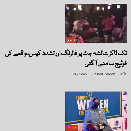
تازہ ترین
ٹک ٹاکر عائشہ جٹ پر فائرنگ اور تشدد کیس، واقعے کی
فوٹیج سامنے آ گئی
Jul 27, 2026
Shoil Baloch
0
بلوچستان