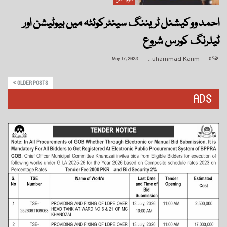
احمد ووکیشنل ٹریننگ سینٹرکوئٹہ میں بیوٹیشن اور
ٹیلرنگ کورس شروع
May 17, 2023
Muhammad Karim
0
OLDER POSTS
ADS