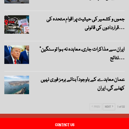
جموں و کشمیر کی حیثیت پر اقوام متحدہ کی
قراردادوں کی قانونی…
“ایران سے مذاکرات جاری، معاہدہ نہ ہوا تو سنگین
نتائج…
عمان معاہدے کے باوجود آبنائے ہرمز فوری نہیں
کھلے گی، ایران
PREV
NEXT
1 of 32
CONTACT US