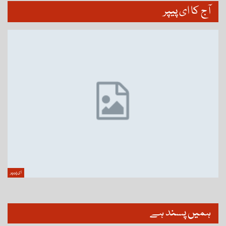
آج کا ای پیپر
ای پیپر
ہمیں پسند ہے