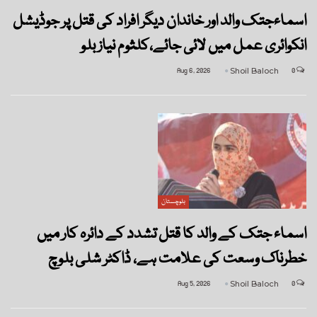
اسماءجتک والد اور خاندان دیگر افراد کی قتل پر جوڈیشل
انکوائری عمل میں لائی جائے،کلثوم نیاز بلو
Aug 6, 2026
Shoil Baloch
0
بلوچستان
اسماء جتک کے والد کا قتل تشدد کے دائرہ کار میں
خطرناک وسعت کی علامت ہے، ڈاکٹر شلی بلوچ
Aug 5, 2026
Shoil Baloch
0