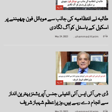
اداریہ
طالبہ نے انتظامیہ کی جانب سے موبائل فون چھیننے پر
اسکول کے ہاسٹل کو آگ لگادی
May 24, 2023
Muhammad Karim
0
اداریہ
ڈی جی آئی ایس آئی انٹیلی جنس آپریشنز بہترین انداز
سے انجام دے رہے ہیں، وزیراعظم شہباز شریف
May 23, 2023
Muhammad Karim
0