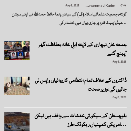
Aug 6, 2026
Muhammad Karim
0
کوئٹہ: جمعیت علمائے اسلام (ف) کے سینئر رہنما حافظ حمد اللہ نے اپنے سوشل
میڈیا پلیٹ فارم پر جاری بیان میں خضدار کی…
جمعہ خان نیچاری کے لاپتہ اہلِ خانہ بحفاظت گھر
پہنچ گئے”
Aug 6, 2026
ڈاکٹروں کے خلاف تمام انتظامی کارروائیاں واپس لی
جائیں گی: وزیر صحت
Aug 6, 2026
بلوچستان کے سیکورٹی خدشات سے واقف ہیں لیکن
امریکی کمپنیاں ریکوڈک طرز…