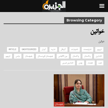
Browsing Category
خواتین
خواتین
ای پیپر
انٹرٹینمنٹ
اشتہارات
آرٹیکل
اداریہ
آواران
UNCATEGORIZED
ARTICLE
تازہ ترین
پاکستان
پاکستان
بین الاقوامی
بلوچستان کے مسائل
بلوچستان
بزنس
ای پیپر
ژوب
خضدار
چمن
تازہ ترین خبریں
بلوچستان