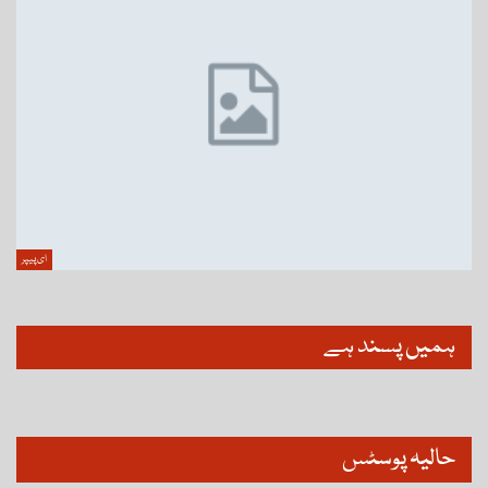
ای پیپر
ہمیں پسند ہے
حالیہ پوسٹس