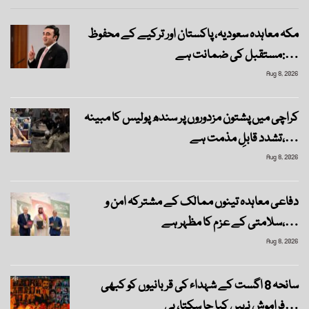
مکہ معاہدہ سعودیہ، پاکستان اور ترکیے کے محفوظ
مستقبل کی ضمانت ہے:…
Aug 8, 2026
کراچی میں پشتون مزدوروں پر سندھ پولیس کا مبینہ
تشدد قابلِ مذمت ہے،…
Aug 8, 2026
دفاعی معاہدہ تینوں ممالک کے مشترکہ امن و
سلامتی کے عزم کا مظہر ہے،…
Aug 8, 2026
سانحہ 8 اگست کے شہداء کی قربانیوں کو کبھی
فراموش نہیں کیا جا سکتا، بی…