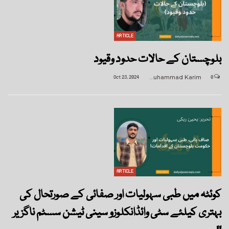
ARTICLE
بلوچستان کے حالات حدود وقیود
Oct 23, 2024
Muhammad Karim
0
ARTICLE
کوئٹہ میں طبی سہولیات اور صفائی کے صورتحال کی
بہتری کیلئے سٹی وائڈانکلوزو سینی ٹیشن سسٹم ناگزیر