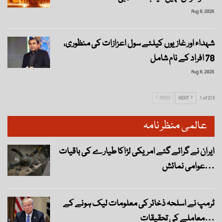
Aug 8, 2026
شہداء اور غازیوں کیلئے سول اعزازات کی منظوری،
78 افراد کے نام شامل
Aug 8, 2026
PREV
NEXT
1 of 213
عالمی منظر نامہ
ایران نے گرائے گئے امریکی لڑاکا طیارے کی باقیات
عوامی نمائش…
ٹرمپ نے اسلحہ ذخائر کی معلومات لیک ہونے کے
معاملے کی تحقیقات…