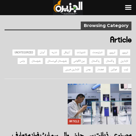
Browsing Category
Article
ای پیپر
ای پیپر
انٹرٹینمنٹ
اشتہارات
آرٹیکل
اداریہ
آواران
UNCATEGORIZED
تازہ ترین
پاکستان
پاکستان
بین الاقوامی
بلوچستان کے مسائل
بلوچستان
بزنس
ژوب
خواتین
خضدار
چمن
تازہ ترین خبریں
ARTICLE
مصنوعی ذہانت سے چلنے والے سمارٹ فونز متعارف