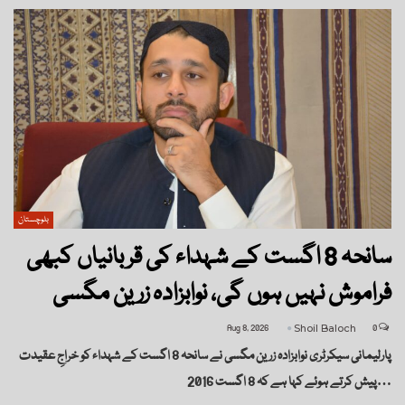
بلوچستان
سانحہ 8 اگست کے شہداء کی قربانیاں کبھی
فراموش نہیں ہوں گی، نوابزادہ زرین مگسی
Aug 8, 2026
Shoil Baloch
0
پارلیمانی سیکرٹری نوابزادہ زرین مگسی نے سانحہ 8 اگست کے شہداء کو خراجِ عقیدت
پیش کرتے ہوئے کہا ہے کہ 8 اگست 2016…