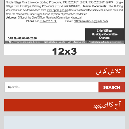
تلاش کریں
آج کا ای پیپر