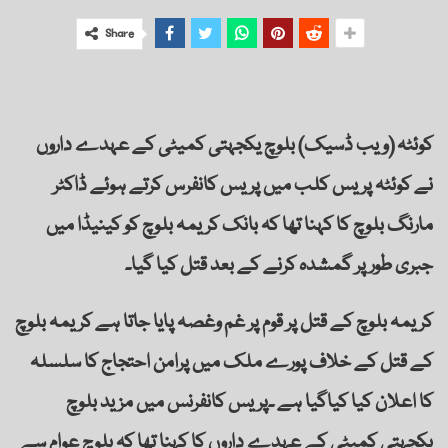
Share
کوئٹہ (ویب ڈسیک) بلوچ یکجہتی کمیٹی کے عہدے داروں
نے کوئٹہ پریس کلب میں پریس کانفرس کرتے ہوئے ڈاکٹر
مارنگ بلوچ کا کہنا تھا کہ بانک کریمہ بلوچ کو کینیڈا میں
جبری طور پر گمشدہ کرنے کے بعد قتل کیا گیا۔
کریمہ بلوچ کے قتل پر قوم پر غم وغصہ پایا جاتا ہے کریمہ بلوچ
کے قتل کے خلاف پورے ملک میں پرامن احتجاج کا سلسلہ
کا اعلان کیا کیاگیا ہے ۔پریس کانفرنس میں مزید بلوچ
یکجہتی کمیٹی کے عہدے داروں کا کہنا تھا کہ بلوچ عوام سے