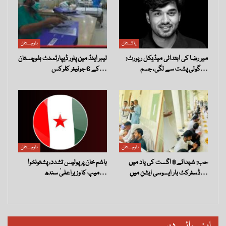
پاکستان
بلوچستان
میر رضا کی ابتدائی میڈیکل رپورٹ:
لیبر اینڈ مین پاور ڈیپارٹمنٹ بلوچستان
گولی پشت سے لگی، جسم…
کے 6 جونیئر کلرکس…
بلوچستان
بلوچستان
حب: شہدائے 8 اگست کی یاد میں
ہاشم خان پر پولیس تشدد، پشتونخوا
ڈسٹرکٹ بار ایسوسی ایشن میں…
میپ کا وزیراعلیٰ سندھ…