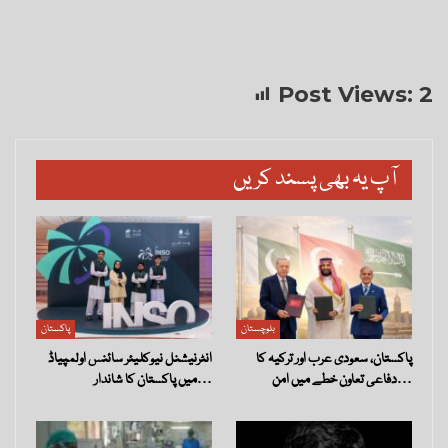
Post Views:
2
آپ یہ بھی پسند کریں
بلوچستان
پاکستان
پاکستان، سعودی عرب اور ترکیہ کا
انٹرنیشنل نیوکلیئر سائنس اولمپیاڈ
دفاعی تعاون خطے میں امن…
میں پاکستان کا شاندار…