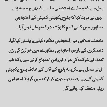
اپیل ہے کہ ہمارے احتجاجی سلسے کا بھر پور حصہ بنے
انہوں نے مزید کہا کہ بلوچ یکجہتی کمیٹی کے احتجاجی
مظاہروں میں کسی قسم کا پرتشدد واقعہ پیش نہیں آیا ۔
مختلف علاقوں میں احتجاجی مظاہرہ کرنے پر ہراساں کیاگیا۔
دھمکیوں کے باوجوہ احتجاجی مظاہرے میں خواتین کی بڑی
تعداد نے شرکت کی عوام کو پرامن احتجاج کرنے سے روکنا غیر
آئینی عمل ہے ۔کریمہ بلوچ کے قتل کے خلاف بلوچ یکجہتی
کمیٹی کے زیر اہتمام دو جنوری کو کوئٹہ میں گرینڈ احتجاجی
ریلی منعقد کی جائے گی