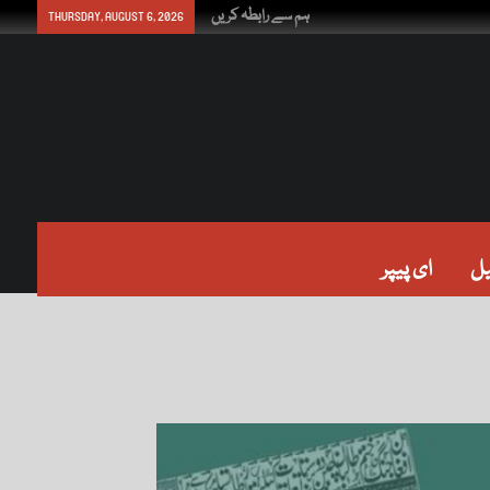
ہم سے رابطہ کریں
THURSDAY, AUGUST 6, 2026
ل
ای پیپر