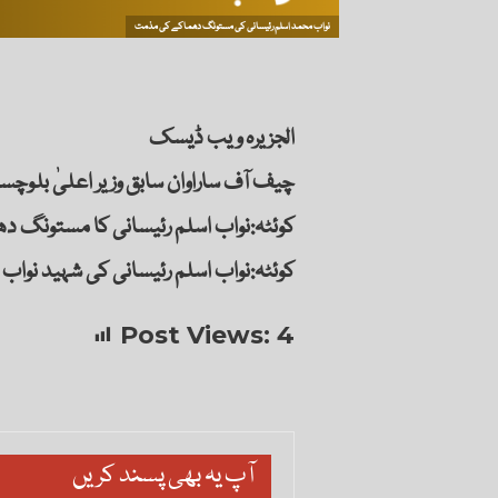
نواب محمد اسلم رئیسانی کی مستونگ دھماکے کی مذمت
الجزیرہ ویب ڈیسک
چیف آف ساراوان سابق وزیر اعلیٰ بلو
کوئٹہ:نواب اسلم رئیسانی کا مستونگ د
کوئٹہ:نواب اسلم رئیسانی کی شہید نواب
Post Views:
4
آپ یہ بھی پسند کریں