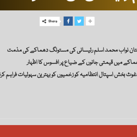
Share
چستان نواب محمد اسلم رئیسانی کی مستونگ دھماکے کی مذمت
ھماکے میں قیمتی جانوں کے ضیاع پر افسوس کا اظہار
 غوث بخش اسپتال انتظامیہ کو زخمیوں کو بہترین سہولیات فراہم کر