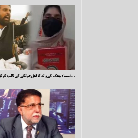
اسماء جتک کے والد کا قتل:دو ٹکے کے نائب کو کیوں گرفتار…