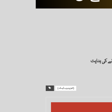
نے کی ہدایت
( الجزیرہ ویب ڈیسک)