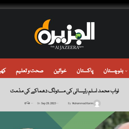
بلوچستان
پاکستان
خواتین
صحت و تعلیم
کھی
نواب محمد اسلم رئیسانی کی مستونگ دھماکے کی مذمت
0
On
Sep 29, 2023
By
Muhammad Karim