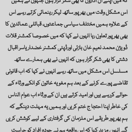
کہ میں اپنے ان اداروں کا بھی شکر گزار ہوں جنہوں نے ہمیں
اس مشکل وقت میں بھرپور ساتھ لیکر رہنمائی کرتے رہے اس
کے علاوہ ہمیں مختلف سیاسی جماعتوں، قبائلی عمائدین کا
بھی بھر پور تعاون رہا انہوں نے کہا کہ میں خصوصا کمشنر قلات
ڈویژن محمد نعیم خان بازئی اورڈپٹی کمشنر خضداریاسر اقبال
دشتی کا بھی شکر گزار ہوں کہ انہوں نے بھی ہمارے ساتھ
مسلسل اس مشکل میں ساتھ رہے انہوں نے کہا کہ اب قانونی
تقاضے پورے کرنے کے بعد ہم مغویہ خاتون کو انکے ورثاء کے
حوالے کررہے ہیں اور امید کرتے ہیں ان کے ورثاء اب عوام الناس
کی خاطر اپنا احتجا ج ختم کریں اور ہمیں یہ مہلت دینگے کہ
ہم بھر پور طریقے اس ملزمان کی گرفتاری کے لیے کوشش کریں
گے انہوں مزید کہا کہ اس واقعہ ہم نے چودہ افراد کو حراست