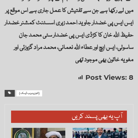
میں لے رکھا ہے جن سے تفتیش کا عمل جاری ہے اس موقع پر
ایس ایس پی خضدار جاوید احمد زہری اسسٹنٹ کمشنر خضدار
حفیظ اللہ خان کا کڑڈی ایس پی خضدار سٹی محمد جان
ساسولی، ایس ایچ اور عطاء اللہ نعمانی، محمد مراد گزوزئی اور
مغویہ خاتون بھی موجود تھی
Post Views:
8
( الجزیرہ ویب ڈیسک)
آپ یہ بھی پسند کریں