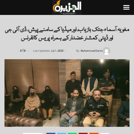
مغویہ آسماء جتک بازیاب، اور میڈیا کے سامنے پیش، ڈی آئی جی
اور ڈپٹی کمشنر خضدار کے ہمراہ پریس کانفرنس
0
Last Updated
Jul 1, 2026
By
Muhammad Karim