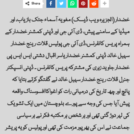
Share
خضدار (الجزیرہ ویب ڈیسک) مغویہ آسماء جتک بازیاب، اور
میڈیا کے سامنے پیش، ڈی آئی جی اور ڈپٹی کمشنر خضدار کے
ہمراہ پریس کانفرنس،ڈی آئی جی پولیس قلات رینج خضدار
سہیل خالد ڈپٹی کمشنر خضدار یاسر اقبال دشتی ایس ایس پی
خضدار جاوید زہری کی مشترکہ پریس کانفرنس ۔ ڈپٹی انسپکٹر
جنرل قلات رینج خضدار سہیل خالد نے گفتگو کرتے بتایا کہ
پانچ اور چھ تاریخ کی درمیانی رات کو اغواکاافسوسناک واقعہ
پیش آیا جس کی وجہ سے پورے بلوچستان میں ایک تشویک
کی لہر دوڑ گئی تھی اور ہر شخص ہر مکتبہ فکر نے ہر سیاسی
جماعت نے اس کی بھرپور مزمت کی تھی اور پولیس کو یہ پریشر