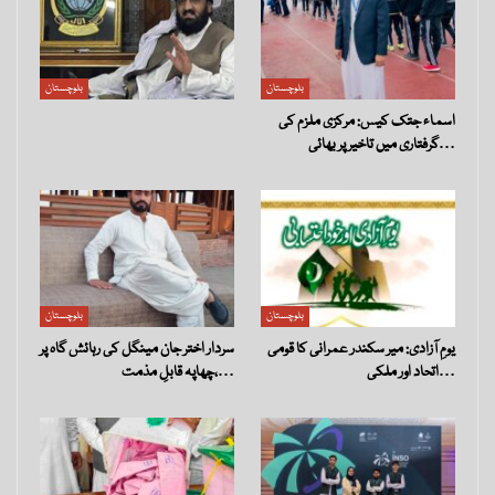
بلوچستان
بلوچستان
اسماء جتک کیس: مرکزی ملزم کی
گرفتاری میں تاخیر پر بھائی…
بلوچستان
بلوچستان
یومِ آزادی: میر سکندر عمرانی کا قومی
سردار اختر جان مینگل کی رہائش گاہ پر
اتحاد اور ملکی…
چھاپہ قابلِ مذمت،…