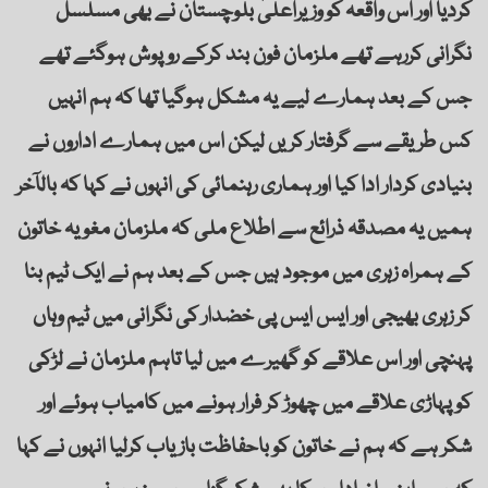
کردیا اور اس واقعہ کو وزیراعلیٰ بلوچستان نے بھی مسلسل
نگرانی کررہے تھے ملزمان فون بند کرکے روپوش ہوگئے تھے
جس کے بعد ہمارے لیے یہ مشکل ہوگیا تھا کہ ہم انہیں
کس طریقے سے گرفتار کریں لیکن اس میں ہمارے اداروں نے
بنیادی کردار ادا کیا اور ہماری رہنمائی کی انہوں نے کہا کہ بالآخر
ہمیں یہ مصدقہ ذرائع سے اطلاع ملی کہ ملزمان مغویہ خاتون
کے ہمراہ زہری میں موجود ہیں جس کے بعد ہم نے ایک ٹیم بنا
کر زہری بھیجی اور ایس ایس پی خضدار کی نگرانی میں ٹیم وہاں
پہنچی اور اس علاقے کو گھیرے میں لیا تاہم ملزمان نے لڑکی
کو پہاڑی علاقے میں چھوڑ کر فرار ہونے میں کامیاب ہوئے اور
شکر ہے کہ ہم نے خاتون کو باحفاظت بازیاب کرلیا انہوں نے کہا