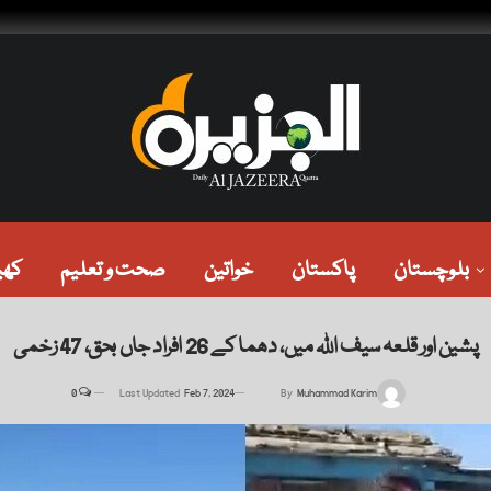
بلوچستان
پاکستان
خواتین
صحت و تعلیم
کھی
پشین اور قلعہ سیف اللہ میں، دھما کے 26 افراد جاں بحق، 47 زخمی
0
Last Updated
Feb 7, 2024
By
Muhammad Karim