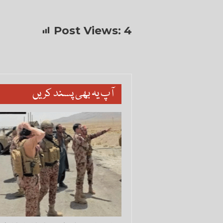
Post Views:
4
آپ یہ بھی پسند کریں