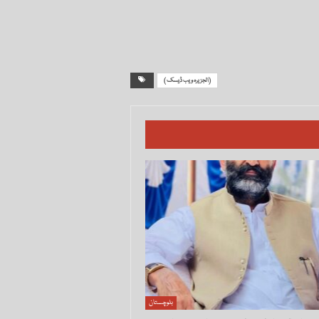
( الجزیرہ ویب ڈیسک)
بلوچستان