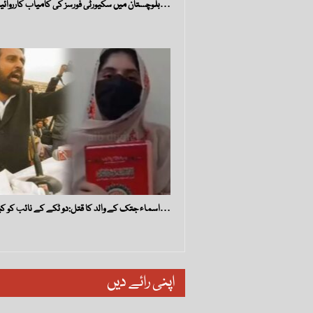
بلوچستان میں سکیورٹی فورسز کی کامیاب کارروائیاں، 12…
اسماء جتک کے والد کا قتل:دو ٹکے کے نائب کو کیوں گرفتار…
اپنی رائے دیں