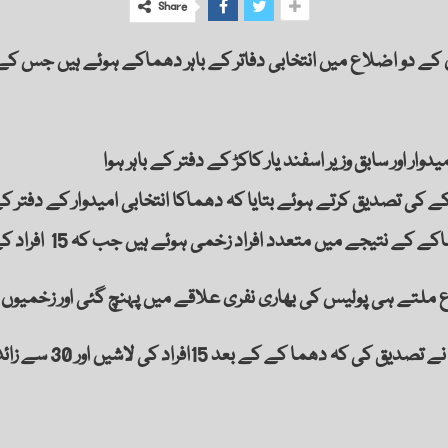
Share
 کی تصدیق کرتے ہوئے بتایا کہ دھماکا انتخابی امیدوار کے دفتر ک
 متعدد افراد زخمی ہوئے ہیں جب کہ 15 افراد کے جاں بحق ہونے کی تصدیق ہوئی ہے۔
ملتے ہی پولیس کی بھاری نفری علاقے میں پہنچ گئی اور زخمیوں ک
خانوزئی اسپتال کے میڈی