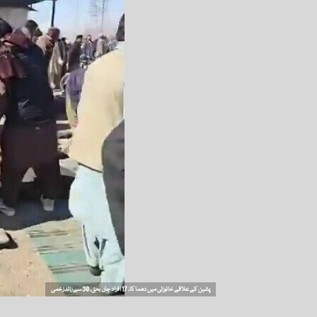
پشین کے علاقے خانوزئی میں دھما کا، 17 افراد جاں بحق، 30 سے زائد زخمی