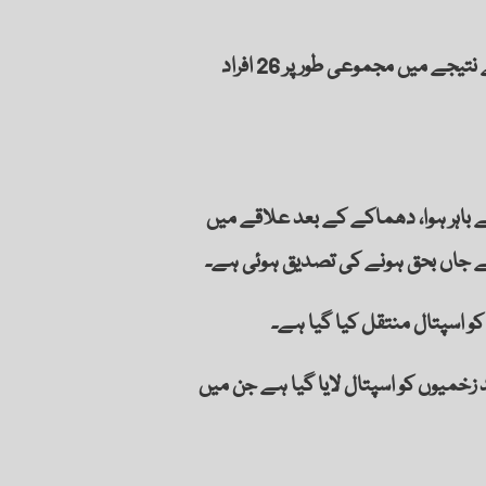
عام انتخابات سے ایک روز قبل بلوچستان کے دو اضلاع میں انتخابی دفاتر کے باہر دھماکے ہوئے ہیں جس کے نتیجے میں مجموعی طور پر 26 افراد
ے باہر ہوا، دھماکے کے بعد علاقے میں
و اسپتال منتقل کیا گیا ہے۔
کل سپرنٹنڈنٹ نے تصدیق کی کہ دھما کے کے بعد 15افراد کی لاشیں اور 30 سے زائد زخمیوں کو اسپتال لایا گیا ہے جن میں