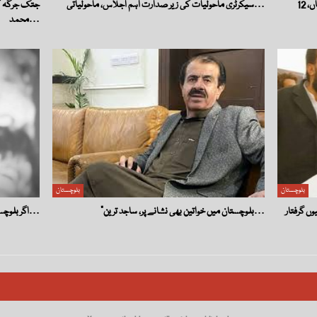
سیکرٹری ماحولیات کی زیر صدارت اہم اجلاس، ماحولیاتی…
جتک جرگہ ک
محمد…
بلوچستان
بلوچستان
“بلوچستان میں خواتین بھی نشانے پر، ساجد ترین…
اگر بلوچستان میں ایک لڑکی اپنی اور اپنے خاندان کی جان…