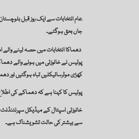
جاں بحق ہوگئے۔
دھماکا انتخابات میں حصہ لینے والے امیدوار اور سابق وزیر اسفند یار کاکڑ کے دفتر کے باہر ہوا
پولیس نے خانوزئی میں ہونے والے دھماکے
کھڑی موٹرسائیکلیں تباہ ہوگئیں اور دھماکے کے نتیجے میں
پولیس کا کہنا ہے کہ دھماکے کی اطلاع 
سے بیشتر کی حالت تشویشناک ہے۔