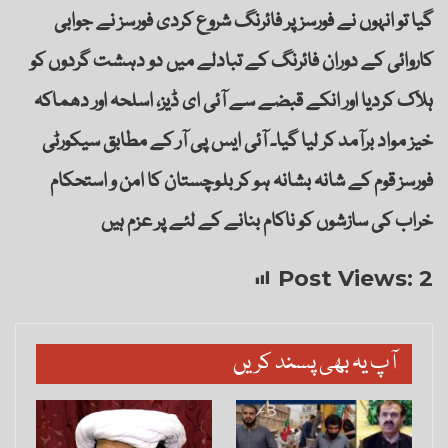
گیا تو انہوں نے فورسز پر فائرنگ شروع کردی فورسز نے جوابی
کاروائی کے دوران فائرنگ کے تبادلے میں دو دہشت گردوں کو
ہلاک کردیا اور انکے قبضے سے آئی ای ڈیز، اسلحہ اور دھماکہ
خیز مواد برآمد کر لیا گیا۔ آئی ایس پی آر کے مطابق سیکورٹی
فورسز قوم کے شانہ بشانہ ہو کر بلوچستان کا امن و استحکام
خراب کی سازشوں کو ناکام بنانے کے لئے پر عزم ہیں
Post Views:
2
آپ یہ بھی پسند کریں