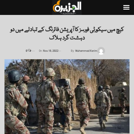
کیچ میں سیکورٹی فورسز کا آپریشن فائرنگ کے تبادلے میں دو
دہشت گرد ہلاک
0
On
Nov 18, 2022
By
Muhammad Karim