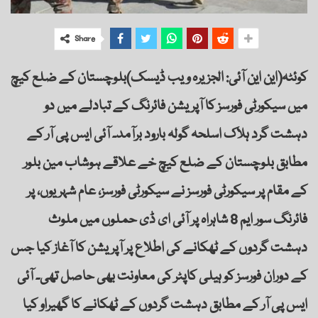
Share
کوئٹہ(این این آئی: الجزیرہ ویب ڈیسک)بلوچستان کے ضلع کیچ
میں سیکورٹی فورسز کا آپریشن فائرنگ کے تبادلے میں دو
دہشت گرد ہلاک اسلحہ گولہ بارود برآمد۔ آئی ایس پی آر کے
مطابق بلوچستان کے ضلع کیچ خے علاقے ہوشاب مین بلور
کے مقام پر سیکورٹی فورسز نے سیکورٹی فورسز، عام شہریوں، پر
فائرنگ سور ایم 8 شاہراہ پر آئی ای ڈی حملوں میں ملوث
دہشت گردوں کے ٹھکانے کی اطلاع پر آپریشن کا آغاز کیا جس
کے دوران فورسز کو ہیلی کاپٹر کی معاونت بھی حاصل تھی۔ آئی
ایس پی آر کے مطابق دہشت گردوں کے ٹھکانے کا گھیراو کیا