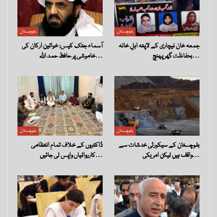
بلوچستان
بلوچستان
جمعہ خان نیچاری کے لاپتہ اہلِ خانہ
آسماء جتک کیس: خواتین ارکان کی
بحفاظت گھر پہنچ…
خاموشی پر حافظ حمد اللہ…
بلوچستان
بلوچستان
بلوچستان کے سیکورٹی خدشات سے
ڈاکٹروں کے خلاف تمام انتظامی
واقف ہیں لیکن امریکی…
کارروائیاں واپس لی جائیں…