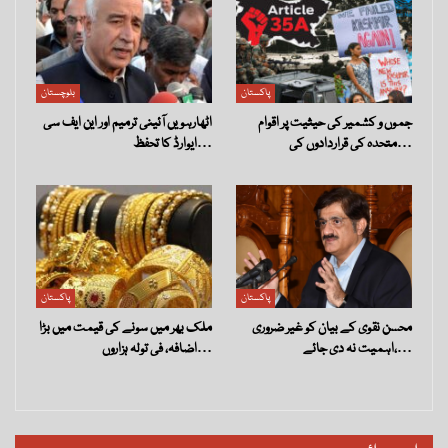
پاکستان
بلوچستان
جموں و کشمیر کی حیثیت پر اقوام
اٹھارہویں آئینی ترمیم اور این ایف سی
متحدہ کی قراردادوں کی…
ایوارڈ کا تحفظ…
پاکستان
پاکستان
محسن نقوی کے بیان کو غیر ضروری
ملک بھر میں سونے کی قیمت میں بڑا
اہمیت نہ دی جائے،…
اضافہ، فی تولہ ہزاروں…