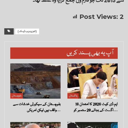
سے 2013 تک جو فارم ون جمع کرایا وہ غلط تھا۔
Post Views:
2
( الجزیرہ ویب ڈیسک)
آپ یہ بھی پسند کریں
پاکستان
بلوچستان
ایم ڈی کیٹ 2026 کا امتحان 16
بلوچستان کے سیکورٹی خدشات سے
اگست کے بجائے 20 ستمبر کو…
واقف ہیں لیکن امریکی…