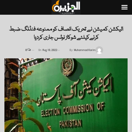
الیکشن کمیشن نے تحریک انصاف کو ممنوعہ فنڈنگ ضبط
کرنےکیلئے شوکاز نوٹس جاری کردیا
0
On
Aug 10, 2022
By
Muhammad Karim