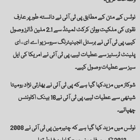
نوٹس کے متن کے مطابق پی ٹی آئی نے دانستہ طور پر عارف
نقوی کی ملکیت ووٹن کرکٹ لمیٹڈ سے 2.1 ملین ڈالرز وصول
کیے، پی ٹی آئی نے برسٹل انجینیئرنگ سروسز یو اے ای ، ای
پلینٹ ٹرسٹیز سے عطیات لیے، پی ٹی آئی نے امریکا کی ایل
سیز سے عطیات وصول کیے۔
شوکاز میں مزیدکہا گیا ہےکہ پی ٹی آئی نے بھارتی نژاد رومیتا
شیٹھی سے عطیات لیے، پی ٹی آئی نے16 بینک اکاونٹس
چھپائے۔
نوٹس میں مزید کہا گیا ہے کہ چئیرمین پی ٹی آئی نے 2008