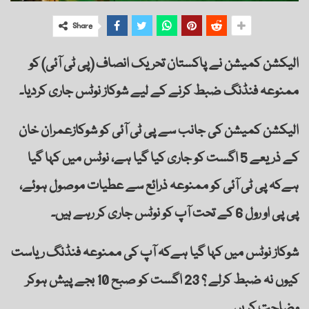
Share
الیکشن کمیشن نے پاکستان تحریک انصاف (پی ٹی آئی) کو
ممنوعہ فنڈنگ ضبط کرنے کے لیے شوکاز نوٹس جاری کردیا۔
الیکشن کمیشن کی جانب سے پی ٹی آئی کو شوکازعمران خان
کے ذریعے 5 اگست کو جاری کیا گیا ہے، نوٹس میں کہا گیا
ہےکہ پی ٹی آئی کو ممنوعہ ذرائع سے عطیات موصول ہوئے،
پی پی او رول 6 کے تحت آپ کو نوٹس جاری کر رہے ہیں۔
شوکاز نوٹس میں کہا گیا ہےکہ آپ کی ممنوعہ فنڈنگ ریاست
کیوں نہ ضبط کرلے ؟ 23 اگست کو صبح 10 بجے پیش ہوکر
وضاحت کریں۔