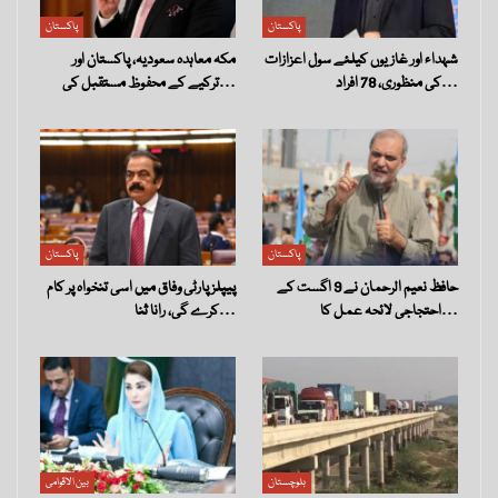
پاکستان
پاکستان
شہداء اور غازیوں کیلئے سول اعزازات
مکہ معاہدہ سعودیہ، پاکستان اور
کی منظوری، 78 افراد…
ترکیے کے محفوظ مستقبل کی…
پاکستان
پاکستان
حافظ نعیم الرحمان نے 9 اگست کے
پیپلز پارٹی وفاق میں اسی تنخواہ پر کام
احتجاجی لائحہ عمل کا…
کرے گی، رانا ثنا…
بلوچستان
بین الاقوامی