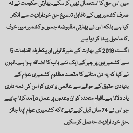
میں اس حق کا استعمال نہیں کر سکے۔ بھارتی حکومت نے نہ
صرف کشمیریوں کے ناقابل تنسیخ حق خودارادیت سے انکار
کیا ہے بلکہ اس نے بھارتی مقبوضہ جموں و کشمیر میں خوف
کا ماحول پیدا کر دیا ہے.
5 اگست 2019 کے بھارت کے غیر قانونی اور یکطرفہ اقدامات
سے کشمیریوں پر جبر کے ایک نئے باب کا اضافہ ہوا ہے۔انہوں
نے کہا کہ یہ دن منانے کا مقصد مظلوم کشمیری عوام کے
بنیادی حقوق کے حوالے سے عالمی برادری کو اس کی ذمہ داری
یاد دلانا ہے۔اقوام متحدہ کو ان وعدوں پر عمل درآمد کرنا چاہیے
جو اس نے 74 سال قبل کیے تھے تاکہ کشمیری عوام اپنا جائز
حق خود ارادیت حاصل کر سکیں.