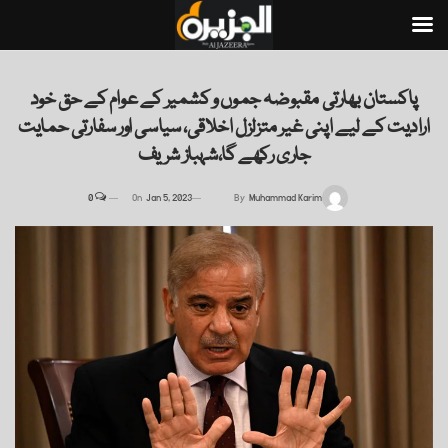
پاکستان بھارتی مقبوضہ جموں و کشمیر کے عوام کے حق خود
ارادیت کے لیے اپنی غیر متزلزل اخلاقی، سیاسی اور سفارتی حمایت
جاری رکھے گا،شہباز شریف
0
On
Jan 5, 2023
By
Muhammad Karim