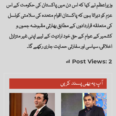
وزیراعظم نے کہا کہ اس دن میں پاکستان کی حکومت کے اس
عزم کو دہراتا ہوں کہ پاکستان اقوام متحدہ کی سلامتی کونسل
کی متعلقہ قراردادوں کے مطابق بھارتی مقبوضہ جموں و
کشمیر کے عوام کے حق خود ارادیت کے لیے اپنی غیر متزلزل
اخلاقی، سیاسی اور سفارتی حمایت جاری رکھے گا۔
Post Views:
2
آپ یہ بھی پسند کریں