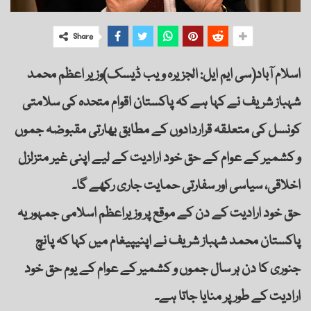
Share
اسلام آباد(سی ایم ایل: الجزیرہ ویب ڈیسک)وزیر اعظم محمد
شہباز شریف نے کہا ہے کہ پاکستان اقوام متحدہ کی سلامتی
کونسل کی متعلقہ قراردادوں کے مطابق بھارتی مقبوضہ جموں
و کشمیر کے عوام کے حق خود ارادیت کے لیے اپنی غیر متزلزل
اخلاقی، سیاسی اور سفارتی حمایت جاری رکھے گا۔
حق خود ارادیت کے دن کے موقع پر وزیراعظم اسلامی جمہوریہ
پاکستان محمد شہباز شریف نے اپنیپیغام میں کہا کہ پانچ
جنوری کا دن ہر سال جموں و کشمیر کے عوام کے یوم حق خود
ارادیت کے طور پر منایا جاتا ہے۔