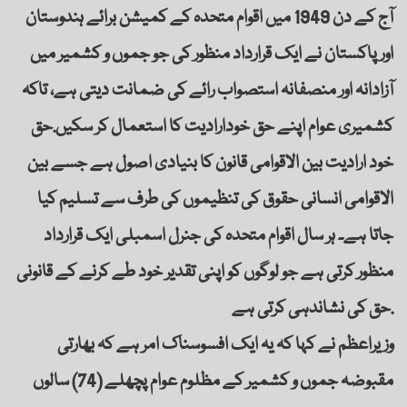
آج کے دن 1949 میں اقوام متحدہ کے کمیشن برائے ہندوستان
اور پاکستان نے ایک قرارداد منظور کی جو جموں و کشمیر میں
آزادانہ اور منصفانہ استصواب رائے کی ضمانت دیتی ہے، تاکہ
کشمیری عوام اپنے حق خودارادیت کا استعمال کر سکیں.حق
خود ارادیت بین الاقوامی قانون کا بنیادی اصول ہے جسے بین
الاقوامی انسانی حقوق کی تنظیموں کی طرف سے تسلیم کیا
جاتا ہے۔ ہر سال اقوام متحدہ کی جنرل اسمبلی ایک قرارداد
منظور کرتی ہے جو لوگوں کو اپنی تقدیر خود طے کرنے کے قانونی
حق کی نشاندہی کرتی ہے.
وزیراعظم نے کہا کہ یہ ایک افسوسناک امر ہے کہ بھارتی
مقبوضہ جموں و کشمیر کے مظلوم عوام پچھلے (74) سالوں