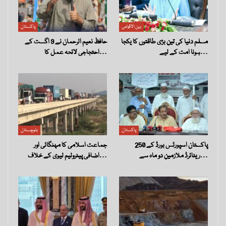
بین الاقوامی
پاکستان
مسلم دنیا کی تین بڑی طاقتوں کا یکجا
حافظ نعیم الرحمان نے 9 اگست کے
ہونا امت کے لیے…
احتجاجی لائحہ عمل کا…
پاکستان
بلوچستان
پاکستان اسپورٹس بورڈ کے 250
جماعت اسلامی کا مہنگائی اور
ریٹائرڈ ملازمین دو ماہ سے…
اضافی پیٹرولیم لیوی کے خلاف…