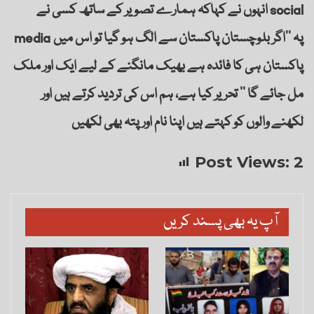
انہوں نے کہاکہ ہمارے تصویر کے ساتھ کسی نے social
media پہ ’’اگر بلوچستان پاکستان سے الگ ہو گیا تو اس میں
پاکستان ہی کا فائدہ ہے بھیک مانگنے کے لیے ایک اور ملک
مل جائے گا ‘‘ تحریر کیا ہے، ہم اس کی تردید کرتے ہیں اور
لکھنے والوں کو کہتے ہیں اپنا نام اور پتہ بھی لکھیں
Post Views:
2
آپ یہ بھی پسند کریں