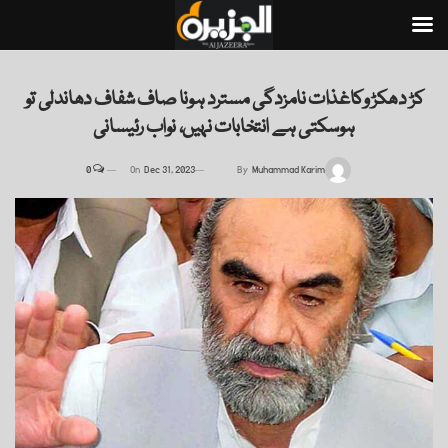
کڑ دھکڑ وکاغذات نامزدگی مسترد ہونا صاف شفاف دھاندلی تو
ہوسکتی ہے انتخابات نہیں، نواب رئیسانی
0
On
Dec 31, 2023
By
Muhammad Karim