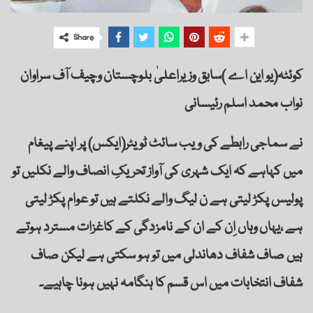
Share
کوئٹہ(یو این اے )سابق وزیراعلیٰ بلوچستان وچیف آف سراوان
نواب محمد اسلم رئیسانی
نے سماجی رابطے کی ویب سائٹ ٹویٹر(ایکس) پر اپنے پیغام
میں کہاہے کہ ایک شہری کی آواز تحریکِ انصاف والے نکلیں تو
پولیس پکڑ لیتی ہے ن لیگ والے نکلتے ہیں تو عوام پکڑ لیتی
ہے ،یہاں وہاں اِن کے ان کے نامزدگی کے کاغزات مسترد ہوتے
ہیں صاف شفاف دھاندلی میں تو ہو سکتی ہے لیکن صاف
شفاف انتخابات میں اس قسم کا ہنگامہ نہیں ہونا چاہیے۔