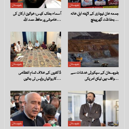
بلوچستان
بلوچستان
جمعہ خان نیچاری کے لاپتہ اہلِ خانہ
آسماء جتک کیس: خواتین ارکان کی
بحفاظت گھر پہنچ…
خاموشی پر حافظ حمد اللہ…
بلوچستان
بلوچستان
بلوچستان کے سیکورٹی خدشات سے
ڈاکٹروں کے خلاف تمام انتظامی
واقف ہیں لیکن امریکی…
کارروائیاں واپس لی جائیں…
بلوچستان
بلوچستان