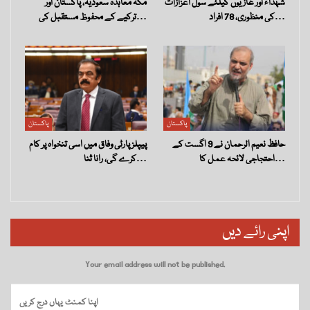
شہداء اور غازیوں کیلئے سول اعزازات
مکہ معاہدہ سعودیہ، پاکستان اور
کی منظوری، 78 افراد…
ترکیے کے محفوظ مستقبل کی…
پاکستان
پاکستان
حافظ نعیم الرحمان نے 9 اگست کے
پیپلز پارٹی وفاق میں اسی تنخواہ پر کام
احتجاجی لائحہ عمل کا…
کرے گی، رانا ثنا…
اپنی رائے دیں
Your email address will not be published.