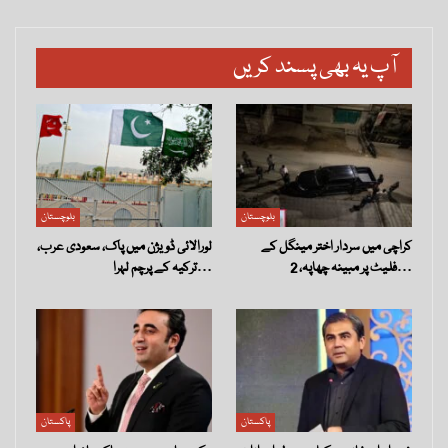
آپ یہ بھی پسند کریں
بلوچستان
بلوچستان
کراچی میں سردار اختر مینگل کے
لورالائی ڈویژن میں پاک، سعودی عرب،
فلیٹ پر مبینہ چھاپہ، 2…
ترکیہ کے پرچم لہرا…
پاکستان
پاکستان