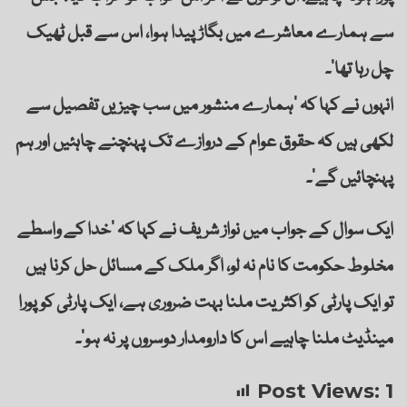
سے ہمارے معاشرے میں بگاڑ پیدا ہوا، اس سے قبل ٹھیک
چل رہا تھا‘۔
انہوں نے کہا کہ ’ہمارے منشور میں سب چیزیں تفصیل سے
لکھی ہیں کہ حقوق عوام کے دروازے تک پہنچنے چاہئیں اور ہم
پہنچائیں گے‘۔
ایک سوال کے جواب میں نواز شریف نے کہا کہ ’خدا کے واسطے
مخلوط حکومت کا نام نہ لو، اگر ملک کے مسائل حل کرنا ہیں
تو ایک پارٹی کو اکثریت ملنا بہت ضروری ہے، ایک پارٹی کو پورا
مینڈیٹ ملنا چاہیے اس کا دارومدار دوسروں پر نہ ہو‘۔
Post Views:
1