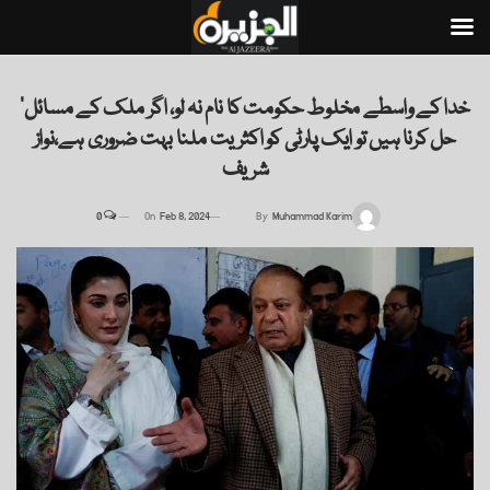
’خدا کے واسطے مخلوط حکومت کا نام نہ لو، اگر ملک کے مسائل
حل کرنا ہیں تو ایک پارٹی کو اکثریت ملنا بہت ضروری ہے،نواز
شریف
0
On
Feb 8, 2024
By
Muhammad Karim