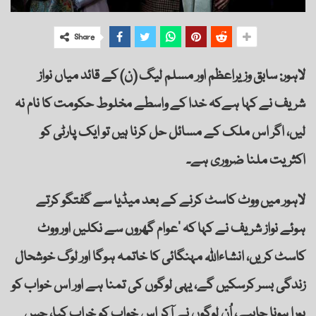
Share
لاہور: سابق وزیراعظم اور مسلم لیگ (ن) کے قائد میاں نواز
شریف نے کہا ہےکہ خدا کے واسطے مخلوط حکومت کا نام نہ
لیں، اگر اس ملک کے مسائل حل کرنا ہیں تو ایک پارٹی کو
اکثریت ملنا ضروری ہے۔
لاہور میں ووٹ کاسٹ کرنے کے بعد میڈیا سے گفتگو کرتے
ہوئے نواز شریف نے کہا کہ ’عوام گھروں سے نکلیں اور ووٹ
کاسٹ کریں، انشاءاللہ مہنگائی کا خاتمہ ہوگا اور لوگ خوشحال
زندگی بسر کرسکیں گے، یہی لوگوں کی تمنا ہے اور اس خواب کو
پورا ہونا چاہیے، اُن لوگوں نے آکر اس خواب کو خراب کیا، جس