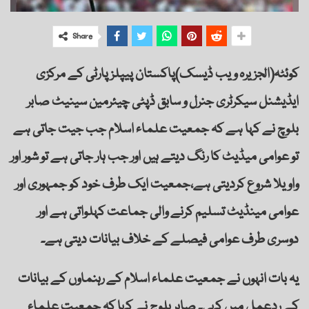
Share
کوئٹہ(الجزیرہ ویب ڈیسک)پاکستان پیپلزپارٹی کے مرکزی
ایڈیشنل سیکرٹری جنرل و سابق ڈپٹی چیئرمین سینیٹ صابر
بلوچ نے کہا ہے کہ جمعیت علماء اسلام جب جیت جاتی ہے
تو عوامی میڈیٹ کا رنگ دیتے ہیں اور جب ہار جاتی ہے تو شور اور
واویلا شروع کردیتی ہے،جمعیت ایک طرف خود کو جمہوری اور
عوامی مینڈیٹ تسلیم کرنے والی جماعت کہلواتی ہے اور
دوسری طرف عوامی فیصلے کے خلاف بیانات دیتی ہے۔
یہ بات انہوں نے جمعیت علماء اسلام کے رہنماوں کے بیانات
کے ردعمل میں کہی۔ صابر بلوچ نے کہا کہ جمعیت علماء