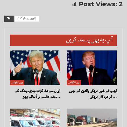
Post Views:
2
( الجزیرہ ویب ڈیسک)
آپ یہ بھی پسند کریں
بین الاقوامی
بین الاقوامی
ٹرمپ نے غیر امریکی والدین کے بچوں
ایران سے مذاکرات جاری، جنگ کے
کو خودکار امریکی…
جلد خاتمے اور آبنائے ہرمز…