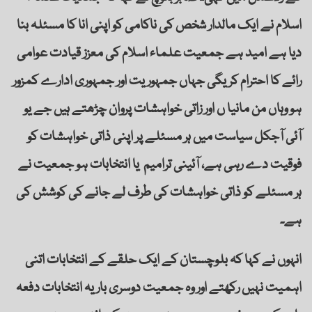
اسلام نے ایک مالدار شخص کی ناکامی کو اپنی انا کا مسئلہ بنا
دیا ہے امید ہے جمعیت علماء اسلام کی معزز قیادت عوامی
رائے کا احترام کریگی جہاں جمہوریت اور جمہوری ادارے کمزور
ہو وہاں من مانیا ں اور زاتی خواہشات پروان چڑھتے ہیں جے یو
آئی آجکل سیاست میں ہر مسئلے پر اپنی ذاتی خواہشات کو
فوقیت دے رہی ہے، آئینی ترامیم یا انتخابات ہو جمعیت نے
ہر مسئلے کو ذاتی خواہشات کی طرف لے جانے کی کوشش کی
ہے۔
انہوں نے کہا کہ بلوچستان کے ایک حلقے کے انتخابات اتنی
اہمیت نہیں رکھتے اور وہ جمعیت دوسری بار یہ انتخابات دفعہ