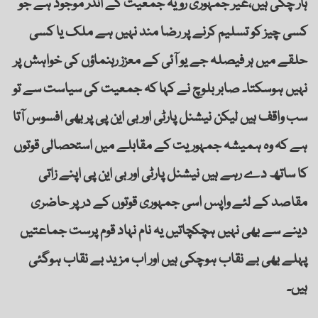
ہار چکی ہیں،غیر جمہوری رویہ جمعیت کے اندر موجود ہے جو
کسی چیز کو تسلیم کرنے پر رضا مند نہیں ہے ملک یا کسی
حلقے میں ہر فیصلہ جے یو آئی کے معزز رہنماؤں کی خواہش پر
نہیں ہوسکتا۔ صابر بلوچ نے کہا کہ جمعیت کی سیاست سے تو
سب واقف ہیں لیکن نیشنل پارٹی اور بی این پی پر بھی افسوس آتا
ہے کہ وہ ہمیشہ جمہوریت کے مقابلے میں استحصالی قوتوں
کا ساتھ دے رہے ہیں نیشنل پارٹی اور بی این پی اپنے زاتی
مقاصد کے لئے واپس اسی جمہوری قوتوں کے در پر حاضری
دینے سے بھی نہیں ہچکچاتیں یہ نام نہاد قوم پرست جماعتیں
پہلے بھی بے نقاب ہوچکی ہیں اور اب مزید بے نقاب ہوگئی
ہیں۔