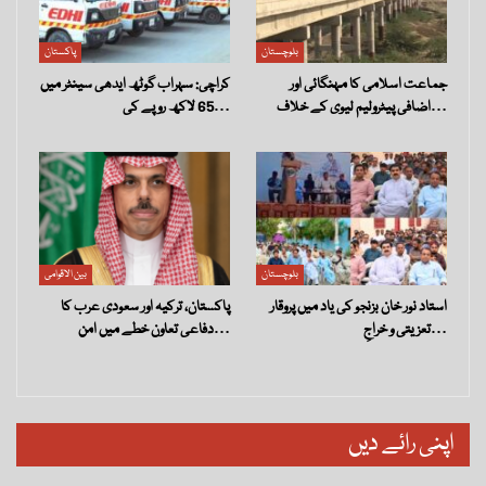
بلوچستان
پاکستان
جماعت اسلامی کا مہنگائی اور
کراچی: سہراب گوٹھ ایدھی سینٹر میں
اضافی پیٹرولیم لیوی کے خلاف…
65 لاکھ روپے کی…
بلوچستان
بین الاقوامی
استاد نور خان بزنجو کی یاد میں پروقار
پاکستان، ترکیہ اور سعودی عرب کا
تعزیتی و خراجِ…
دفاعی تعاون خطے میں امن…
اپنی رائے دیں