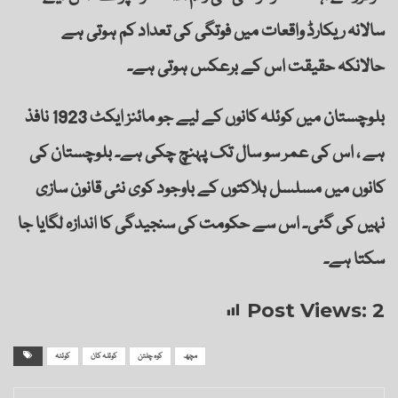
سالانہ ریکارڈ واقعات میں فوتگی کی تعداد کم ہوتی ہے
حالانکہ حقیقت اس کے برعکس ہوتی ہے۔
بلوچستان میں کوئلہ کانوں کے لیے جو مائنز ایکٹ 1923 نافذ
ہے ، اس کی عمر سو سال تک پہنچ چکی ہے۔ بلوچستان کی
کانوں میں مسلسل ہلاکتوں کے باوجود کوی نئی قانون سازی
نہیں کی گئی۔ اس سے حکومت کی سنجیدگی کا اندازہ لگایا جا
سکتا ہے۔
Post Views:
2
مچھ
کوہ چلتن
کوئلہ کان
کوئٹہ