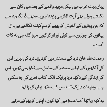
یہاں بہت خراب ہیں لیکن مچھ واقعے کے بعد میں کان سے
نکلتے ہوئے بھی آیت الکرسی پڑھتا ہوں۔ مجھے ڈر لگا رہتا ہے
کہ جن پہاڑوں کے آغوش کو چھیر کر ہم کوئلہ نکالتے ہیں۔ ان
پہاڑوں کی چوٹیوں سے کوئی اور اتر کر کہیں میرا گلہ ہی نہ کاٹ
دے۔“
رحمت اللہ خان درد کے سمندر میں کود پڑا۔ درد کی لہریں اس
کی آنکھوں کے نیلے سمندر کے ساحل سے ٹکرا رہی تھیں۔ اس
کی زندگی کے دکھ درد پر ایک الگ کتاب تحریر کی جا سکتی
ہے۔ وہ اپنا درد ایک تسلسل کے ساتھ بیان کر رہا تھا۔
وہ کہہ رہا تھا ”صاحب! میں کیا کروں ، اپنوں کو بھوکے مرتے