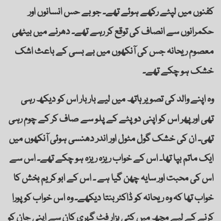
کفنوں میں لپٹے رکھے ہوئے تھے۔ جو بے حس انسانوں اور
حکمرانوں سے انصاف کی توقع کر رہے تھے۔ دھرنے میں بیٹھی
معصوم ریحانہ جس کی آنکھوں میں بے بسی کے باعث اشک
خشک ہو چکے تھے۔
وہ اپنے والد کی تصویر ہاتھ میں لیے بار بار اس کو دیکھ رہی
تھی اور پھر اس کو اپنی دوپٹے کے پلو سے صاف کر کے چوم رہی
تھی۔ ان کی خشک گول مٹول اور اندر دھنسی ہوئی آنکھوں میں
ایک ماتم بپا تھا۔ اس کے خواب ریزہ ریزہ ہو چکے تھے۔ اس سے
اس کی محبت اور سایہ چھن گیا ہے ۔ اس کے ابو کریم بخش کا
خواب تھا کہ وہ ریحانہ کو ڈاکٹر بنتا دیکھے۔ وہ اس خواب کو پورا
کرنے کے لیے مچھ میں کئی ہزار فٹ گہری کان سے اپنی جان کو