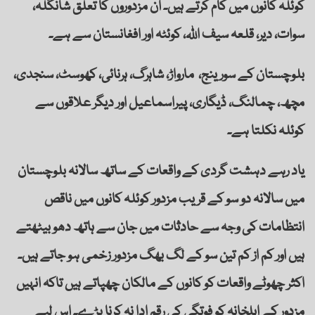
کوئلہ کانوں میں کام کرتے ہیں۔ ان مزدوروں کا تعلق شانگلہ،
سوات، دیر، قلعہ سیف اللہ، کوئٹہ اور افغانستان سے ہے۔
بلوچستان کے سورینج، مارواڑ، شاہرگ، ہرنائی، کھوسٹ، سنجدی،
مچھ، چمالنگ، ڈیگاری، پیراسماعیل اور دیگر علاقوں سے
کوئلہ نکلتا ہے۔
یاد رہے دہشت گردی کے واقعات کے ساتھ سالانہ بلوچستان
میں سالانہ دو سو کے قریب مزدور کوئلہ کانوں میں ناقص
انتظامات کی وجہ سے حادثات میں جان سے ہاتھ دھو بیٹھتے
ہیں اور کم از کم تین سو کے لگ بھگ مزدور زخمی ہو جاتے ہیں۔
اکثر چھوٹے واقعات کو کانوں کے مالکان چھپاتے ہیں تاکہ انہیں
مزدور کے اہلخانہ کو فوتگی کی رقم ادا نہ کرنا پڑے۔ اس لیے