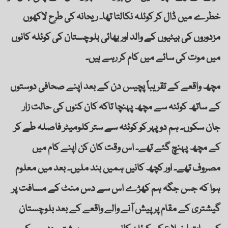
خطرے میں ڈال کر کوئلہ نکالتا تھا۔ ریحانہ کی طرح لاکھوں
مزدوروں کی بیٹیوں کے والد اور بھائی بلوچستان کی کوئلہ کانوں
میں موت کی سائے میں کام کر رہے ہیں۔
مچھ واقعے کے تقریباً پچیس دن کے بعد اپنے صحافی دوستوں
کے ساتھ کوئٹہ سے مچھ پہنچا تاکہ کان کنوں کی حالت زار
جان سکوں۔ ہم دوپہر کو کوئٹہ سے ستر کلومیٹر فاصلہ طے کر
کے مچھ پہنچ گئے تھے۔ اس وقت کان کن اپنے کام میں
مصروف تھے۔ اور کچھ کانیں ہمیں بند ملیں۔ بعد میں معلوم
ہوا کہ جس جگہ ہم کھڑے اس سے دس منٹ کے مسافت پر
گیشتری کے مقام پر پیش آنے والے واقعے کے بعد بلوچستان