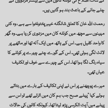
کے سات اضلاع کی کوئلہ کانوں میں سے بیشتر مزدوروں کے
چلے جانے کے باعث بند ہو گئیں ہیں۔
رحمت اللہ خان کا تعلق شانگلہ خیبر پختونخوا سے ہے ، وہ کئی
مہینوں سے مچھ میں کوئلہ کان میں مزدوری کر رہا ہے۔ وہ گھر
کا واحد کفیل ہے۔ اس کے ہاتھ میں ایک آلہ تھا اور ماتھے پر
لائٹ لگی ہوئی تھی۔ اس کے گورے چٹے چہرے پر کوئلے کا
سیاہ رنگ لگا ہوا تھا۔ اس کے چہرے سے خوف اور تکلیف
عیاں تھی۔
میرے پوچھنے پر اس نے اپنی تکالیف کے بارے میں بتاتے
ہوئے کہا ”پہلے صبح جب ہم کان میں اترتے تھے تو اس سے
پہلے میں آیت الکرسی پڑھ لیتا تھا۔ کیونکہ کانوں کی حالات