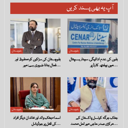
آپ یہ بھی پسند کریں
بلوچستان
بلوچستان
بلوں کی عدم ادائیگی، سینار ہسپتال
بلوچستان کی سڑکوں کو محفوظ اور
میں ہیلتھ کارڈ پر…
فعال بنانا ضروری ہے: میر…
بلوچستان
بلوچستان
جتک جرگہ کونسل پاکستان کے
اسماءجتک والد اور خاندان دیگر افراد
مرکزی صدر حاجی میر لعل محمد…
کی قتل پر جوڈیشل…