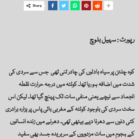
Share
رپورٹ : سہیل بلوچ
کوہ چلتن پر سیاہ بادلوں کی چادر تنی تھی جس سے سردی کی
شدت میں اضافہ ہو رہا تھا۔ کوئٹہ میں درجہ حرارت نقطہ
انجماد سے نیچے یعنی منفی سات تک پہنچ گیا تھا۔ لیکن اس
سخت سردی کی باوجود کوئٹہ کے مغربی بائی پاس پر ہزارہ برادری
کئی دنوں سے دھرنا دیے بیٹھی تھی۔ دھرنے میں زندہ انسانوں
کے ہجوم میں سات مزدوروں کے سربریدہ جسد بھی سفید