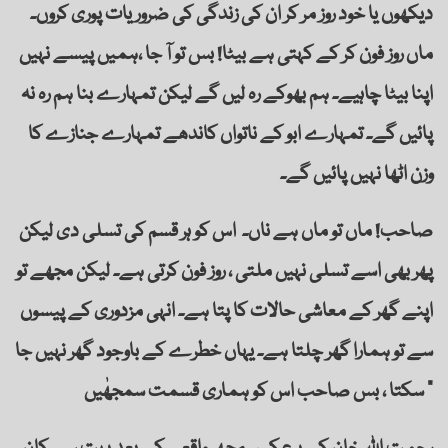
دیکھوں یا خود روز مر کر ان کی زندگی کی ضروریات پوری کروں۔
ماں روز فون کر کے کہتی ہے بیٹا! بس تو آ جا ،ہمیں پیسے نہیں
اپنا بیٹا چاہیے۔ ہم بھوکے رہ لیں گے لیکن تمہارے بنا ہم رہ نہ
پائیں گے۔ تمہارے ابو کے ناتواں کاندھے تمہارے جنازے کا
وزن اٹھا نہیں پائیں گے۔
صاحب! ماں تو ماں ہے ناں۔ اس کو ہر قسم کی تسلی دی لیکن
پھر بھی اسے تسلی نہیں ملتی ، روز فون کرتی ہے۔ لیکن مجھے تو
اپنے گھر کے معاشی حالات کا پتا ہے۔ انہی مزدوری کے پیسوں
سے تو ہمارا گھر چلتا ہے۔ یہاں خطرے کے باوجود گھر نہیں جا
سکتا ، بس صاحب اس کو ہماری قسمت سمجھٰیں ”