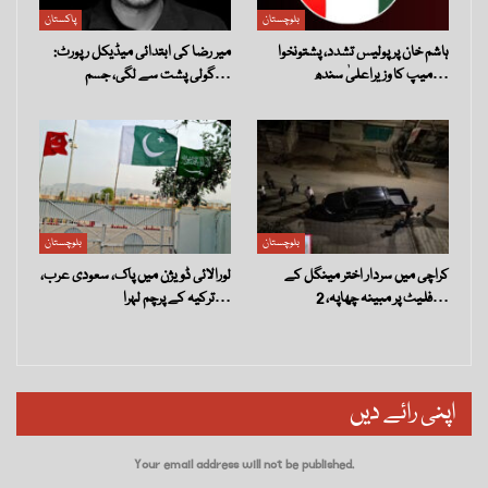
بلوچستان
پاکستان
ہاشم خان پر پولیس تشدد، پشتونخوا
میر رضا کی ابتدائی میڈیکل رپورٹ:
میپ کا وزیراعلیٰ سندھ…
گولی پشت سے لگی، جسم…
بلوچستان
بلوچستان
کراچی میں سردار اختر مینگل کے
لورالائی ڈویژن میں پاک، سعودی عرب،
فلیٹ پر مبینہ چھاپہ، 2…
ترکیہ کے پرچم لہرا…
اپنی رائے دیں
Your email address will not be published.