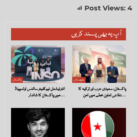
Post Views:
4
آپ یہ بھی پسند کریں
بلوچستان
پاکستان
پاکستان، سعودی عرب اور ترکیہ کا
انٹرنیشنل نیوکلیئر سائنس اولمپیاڈ
دفاعی تعاون خطے میں امن…
میں پاکستان کا شاندار…