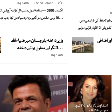
Aug 7, 2026
Shoil Baloch
0
اگست 2016 — سانحۂ سول ہسپتال کوئٹہ آج اس
A
10 برس مکمل ہو گئے۔ یہ وہ سیاہ دن تھا جب دہشت گردی نے…
 اور تحفظ کی فراہمی میں
ور اضافی
وزیر داخلہ بلوچستان میر ضیاء اللہ
لانگو نے معاون برائے داخلہ…
Aug 7, 2026
امیشا پٹیل کا شادی نہ کرنے پر
دلچسپ انکشاف