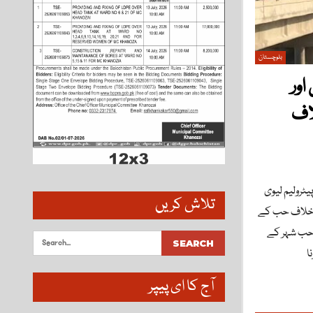
بلوچستان
اور
اف
ٹرولیم لیوی
تلاش کریں
ے خلاف حب کے
 حب شہر کے
آج کا ای پیپر