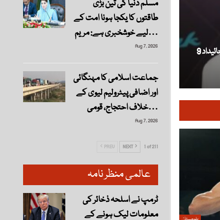
مسلم دنیا کی تین بڑی
طاقتوں کا یکجا ہونا امت کے
لیے خوشخبری ہے: مریم…
Aug 7, 2026
قرض کی عدم ادائیگی، راجپال یادیو کی گروی جائیداد 9
جماعت اسلامی کا مہنگائی
اور اضافی پیٹرولیم لیوی کے
خلاف احتجاج، قومی…
Aug 7, 2026
PREV
NEXT
1 of 211
عالمی منظر نامہ
ٹرمپ نے اسلحہ ذخائر کی
معلومات لیک ہونے کے
بلوچستان