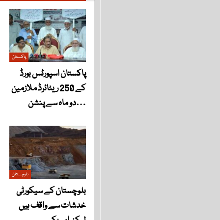
پاکستان
پاکستان اسپورٹس بورڈ
کے 250 ریٹائرڈ ملازمین
دو ماہ سے پنشن…
بلوچستان
بلوچستان کے سیکورٹی
خدشات سے واقف ہیں