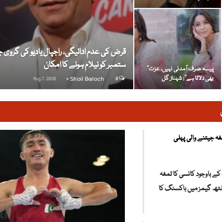
ستمبر کو نیلام ہونے کا امکان
’’پیسہ صرف آمدنی نہیں، عزت
بھی دلاتا ہے‘‘: شہناز گل
Aug 7, 2026
Shoil Baloch
0
غہ جیتنے والی پہلی
ے باوجود کانسی کا تمغہ
لتھ گیمز میں باکسنگ کا