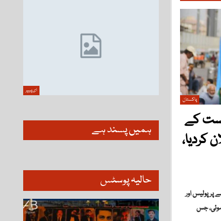
ای پیپر
پاکستان
 الرحمان نے 9 اگست کے
ہمیں پسند ہے
 کردیا،
حالیہ پوسٹس
 کے معاملے پر پولیس اور