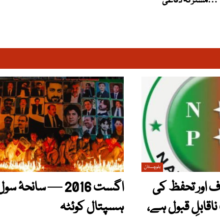
مشترکہ دفاعی…
بلوچستان
 اور تحفظ کی
اگست 2016 — سانحۂ سو
قابلِ قبول ہے،
ہسپتال کوئٹہ