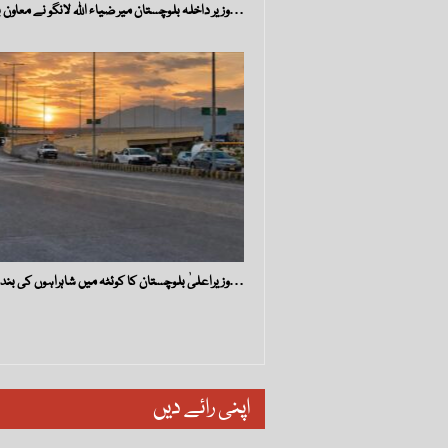
وزیر داخلہ بلوچستان میر ضیاء اللہ لانگو نے معاون برائے…
وزیراعلیٰ بلوچستان کا کوئٹہ میں شاہراہوں کی بندش پر سخت…
اپنی رائے دیں