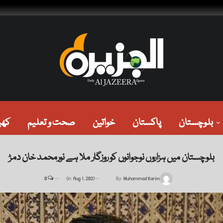
بلوچستان
پاکستان
خواتین
صحت و تعلیم
کھی
بلوچستان میں ہزاروں نوجوانوں کو روزگار ملا ہے نورمحمد خان دمڑ
0
On
Aug 1, 2021
By
Muhammad Karim