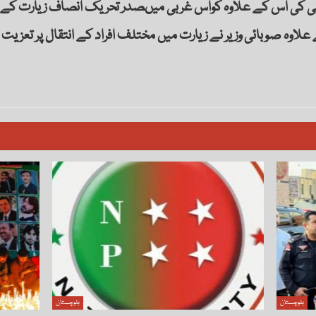
وانی کی اس کے علاوہ کواس غربی میںصدر تحریک انصاف زیارت کے 
 علاوہ صوبائی وزیر نے زیارت میں مختلف افراد کے انتقال پر تعزیت او
بلوچستان
بلوچستان