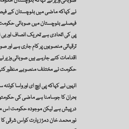
صوبائی وزیر نے کہاکہ بلوچستان حکومت
نے کہاکہ ماضی میں بلوچستان کے فیصل
فیصلے بلوچستان میں صوبائی حکومت کر
پی کی اتحادی ہے تحریک انصاف اور بی ا
ترقیاتی منصوبوں پر کام جاری ہے اور صوبے
اقدامات کئے جارہے ہیں صوبائی وزیر ن
حکومت نے مختلف منصوبے منظور کئے 
انہوں نے کہاکہ پی ایچ ای اور واسا کوئٹہ
بحران کا جوسامنا ہے ماضی کی حکومتوں
درپیش ہے لیکن موجودہ حکومت اس مسئل
نور محمد خان دمڑ زیارت کواس شرقی کا دو