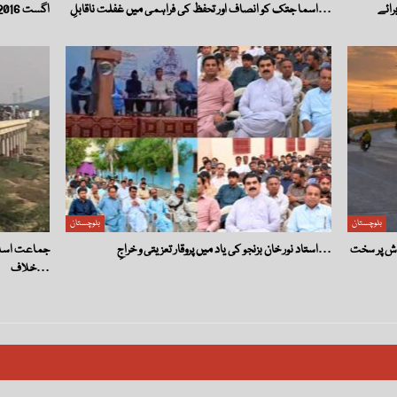
اسما جتک کو انصاف اور تحفظ کی فراہمی میں غفلت ناقابلِ…
اگست 2016 — سانحۂ سول ہسپتال کوئٹہ
بلوچستان
بلوچستان
استاد نور خان بزنجو کی یاد میں پروقار تعزیتی و خراجِ…
جماعت اسلام
خلاف…