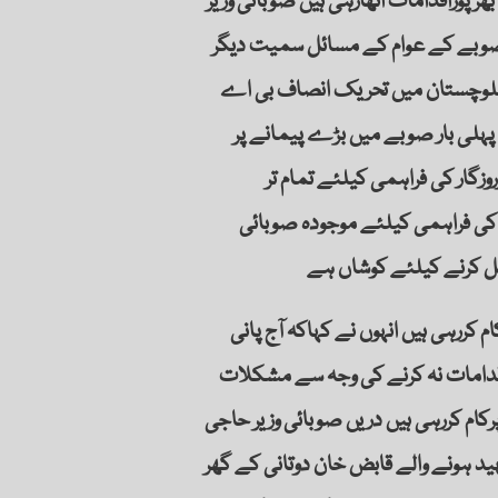
پوراقدامات اٹھارہی ہیں صوبائی وزیر
 صوبے کے عوام کے مسائل سمیت دیگر
 بلوچستان میں تحریک انصاف بی اے
پہلی بار صوبے میں بڑے پیمانے پر
روزگار کی فراہمی کیلئے تمام تر
 کی فراہمی کیلئے موجودہ صوبائی
 کرنے کیلئے کوشاں ہے
 کررہی ہیں انہوں نے کہاکہ آج پانی
اقدامات نہ کرنے کی وجہ سے مشکلات
م کررہی ہیں دریں صوبائی وزیر حاجی
ہید ہونے والے قابض خان دوتانی کے گھر