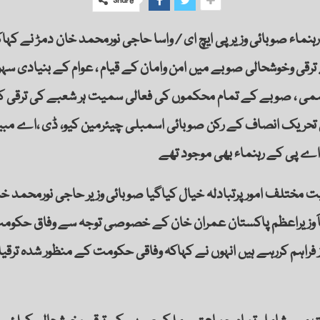
Share
رہنماء صوبائی وزیر پی ایچ ای / واسا حاجی نورمحمد خان دمڑ نے 
ی وخوشحالی صوبے میں امن وامان کے قیام ، عوام کے بنیادی سہولتی
ی فراہمی ، صوبے کے تمام محکموں کی فعالی سمیت ہر شعبے کی ترقی 
یں تحریک انصاف کے رکن صوبائی اسمبلی چیئرمین کیو، ڈی ،اے م
اے پی کے رہنماء بھی موجود تھے
مختلف امورپرتبادلہ خیال کیاگیا صوبائی وزیر حاجی نورمحمد خان
 وزیراعظم پاکستان عمران خان کے خصوصی توجہ سے وفاق حکومت 
راہم کررہے ہیں انہوں نے کہاکہ وفاقی حکومت کے منظور شدہ ترقی