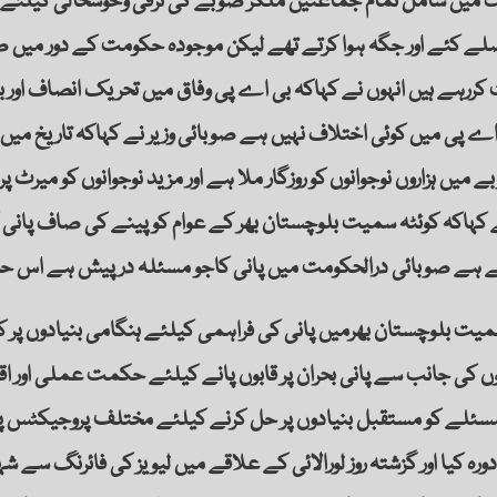
 میں شامل تمام جماعتیں ملکر صوبے کی ترقی وخوشحالی کیلئے بھر
ے کئے اور جگہ ہوا کرتے تھے لیکن موجودہ حکومت کے دور میں
رہے ہیں انہوں نے کہاکہ بی اے پی وفاق میں تحریک انصاف اور
ے پی میں کوئی اختلاف نہیں ہے صوبائی وزیر نے کہاکہ تاریخ میں 
 میں ہزاروں نوجوانوں کو روزگار ملا ہے اور مزید نوجوانوں کو میرٹ پر
ے کہاکہ کوئٹہ سمیت بلوچستان بھر کے عوام کو پینے کی صاف پانی
ہے صوبائی درالحکومت میں پانی کاجو مسئلہ درپیش ہے اس حل
 سمیت بلوچستان بھرمیں پانی کی فراہمی کیلئے ہنگامی بنیادوں پر کام
 کی جانب سے پانی بحران پر قابوں پانے کیلئے حکمت عملی اور 
ے کو مستقبل بنیادوں پر حل کرنے کیلئے مختلف پروجیکٹس پرکا
رہ کیا اور گزشتہ روز لورالائی کے علاقے میں لیویز کی فائرنگ سے ش