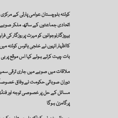
کوئٹہ بلوچستان عوامی پارٹی کے مرکزی 
اتحادی جماعتوں کے ساتھ ملکر صوبے ترق
بیروزگارنوجوانوں کو میرٹ پر روزگار ک
کااظہار انہوں نے خلجی ہائوس کوئٹہ م
بات چیت کرتے ہوئے کیا اس موقع پر بی 
ملاقات میں صوبے میں جاری ترقی سمیت 
دوران صوبائی حکومت نے وفاق خصوصاََ
مسائل کے حل پر خصوصی توجہ اور فنڈز ف
پرگامزن ہوگا