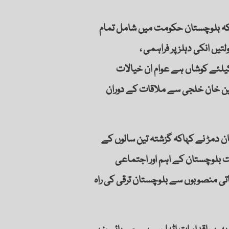
کہاکہ بلوچستان حکومت میں شامل تمام
ں انکی دہلز پر فراہمی ،
کیلئے کوشاں ہے عوام ان خیالات
بین خان خلجی سے ملاقات کے دوران
 دمڑ نے کہاکہ گزشتہ تین سالوں کے
بلوچستان کے اہم اور اجتماعی
اتی منصوبوں سے بلوچستان ترقی کی راہ