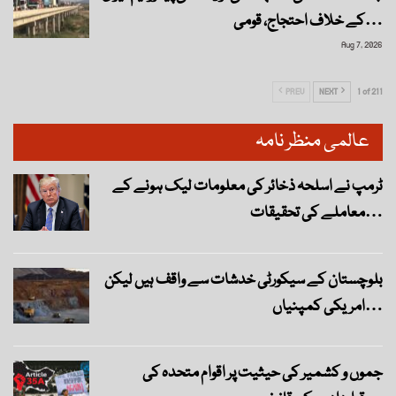
کے خلاف احتجاج، قومی…
Aug 7, 2026
PREV
NEXT
1 of 211
عالمی منظر نامہ
ٹرمپ نے اسلحہ ذخائر کی معلومات لیک ہونے کے
معاملے کی تحقیقات…
بلوچستان کے سیکورٹی خدشات سے واقف ہیں لیکن
امریکی کمپنیاں…
جموں و کشمیر کی حیثیت پر اقوام متحدہ کی