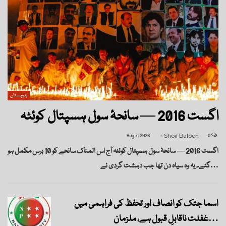
بلوچستان
اگست 2016 — سانحۂ سول ہسپتال کوئٹہ
Aug 7, 2026
Shoil Baloch
0
اگست 2016 — سانحۂ سول ہسپتال کوئٹہ آج اس المناک سانحے کو 10 برس مکمل ہو
گئے۔ یہ وہ سیاہ دن تھا جب دہشت گردی نے…
اسما جتک کو انصاف اور تحفظ کی فراہمی میں
غفلت ناقابلِ قبول ہے، ملزمان…