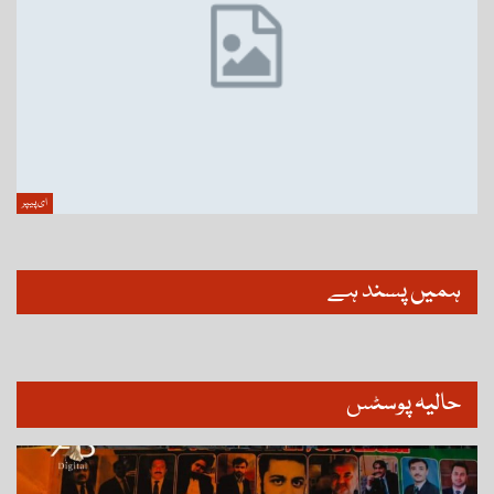
ای پیپر
ہمیں پسند ہے
حالیہ پوسٹس