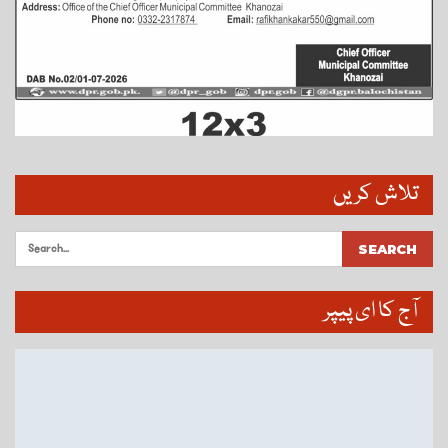
تلاش کریں
آج کا ای پیپر