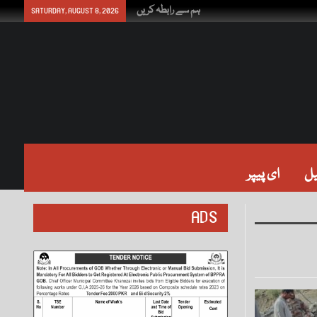
ہم سے رابطہ کریں
SATURDAY, AUGUST 8, 2026
ل
ای پیپر
ADS