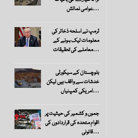
عوامی نمائش…
ٹرمپ نے اسلحہ ذخائر کی
معلومات لیک ہونے کے
معاملے کی تحقیقات…
بلوچستان کے سیکورٹی
خدشات سے واقف ہیں لیکن
امریکی کمپنیاں…
جموں و کشمیر کی حیثیت پر
اقوام متحدہ کی قراردادوں کی
قانونی…