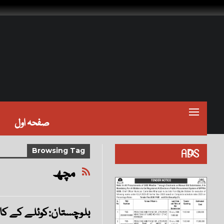
صفحہ اول
ADS
Browsing Tag
مچھ
بلوچستان:کوئلے کے کا