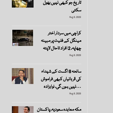
تاریخ جو کبھی نہیں بھول
سکتی
Aug 8, 2026
کراچی میں سردار اختر
مینگل کے فلیٹ پر مبینہ
چھاپہ، 2 افراد تاحال لاپتہ
Aug 8, 2026
سانحہ 8 اگست کے شہداء
کی قربانیاں کبھی فراموش
نہیں ہوں گی، نوابزادہ…
Aug 8, 2026
مکہ معاہدہ سعودیہ، پاکستان