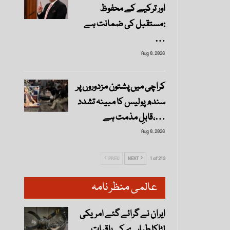
اور ترکیے کے محفوظ
مستقبل کی ضمانت ہے:
…
Aug 8, 2026
کراچی میں پشتون مزدوروں پر
سندھ پولیس کا مبینہ تشدد
قابلِ مذمت ہے،…
Aug 8, 2026
PREV
NEXT
1 of 213
عالمی منظر نامہ
ایران نے گرائے گئے امریکی
لڑاکا طیارے کی باقیات