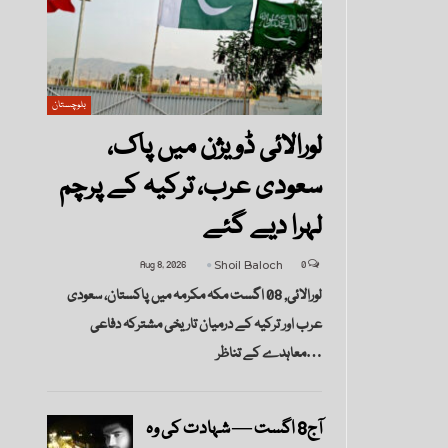
بلوچستان
لورالائی ڈویژن میں پاک،
سعودی عرب، ترکیہ کے پرچم
لہرا دیے گئے
Aug 8, 2026
Shoil Baloch
0
لورالائی, 08 اگست مکہ مکرمہ میں پاکستان، سعودی
عرب اور ترکیہ کے درمیان تاریخی مشترکہ دفاعی
معاہدے کے تناظر…
آج8 اگست — شہادت کی وہ