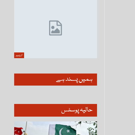
ای پیپر
ہمیں پسند ہے
حالیہ پوسٹس