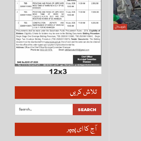
بلوچستان
تلاش کریں
آج کا ای پیپر