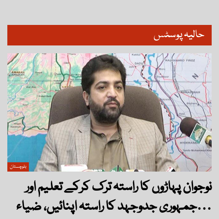
حالیہ پوسٹس
بلوچستان
نوجوان پہاڑوں کا راستہ ترک کرکے تعلیم اور
جمہوری جدوجہد کا راستہ اپنائیں، ضیاء…