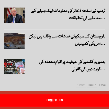
ٹرمپ نے اسلحہ ذخائر کی معلومات لیک ہونے کے
معاملے کی تحقیقات…
بلوچستان کے سیکورٹی خدشات سے واقف ہیں لیکن
امریکی کمپنیاں…
جموں و کشمیر کی حیثیت پر اقوام متحدہ کی
قراردادوں کی قانونی…
PREV
NEXT
1 of 32
CONTACT US