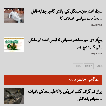
سردار اختر جان مینگل کی رہائش گاہ پر چھاپہ قابلِ
مذمت، سیاسی اختلاف کا…
Aug 9, 2026
یومِ آزادی: میر سکندر عمرانی کا قومی اتحاد اور ملکی
ترقی کے عزم پر زور
Aug 9, 2026
PREV
NEXT
1 of 215
عالمی منظر نامہ
ایران نے گرائے گئے امریکی لڑاکا طیارے کی باقیات
عوامی نمائش…