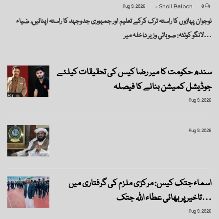
Aug 9, 2026
Shoil Baloch
0
نوجوان پہاڑوں کا راستہ ترک کرکے تعلیم اور جمہوری جدوجہد کا راستہ اپنائیں، ضیاء
لانگو کوئٹہ: صوبائی وزیر داخلہ میر…
سندھ حکومت کا میر رضا کیس کی تحقیقات کیلئے
جوڈیشل کمیشن بنانے کا فیصلہ
Aug 9, 2026
Aug 9, 2026
اسماء جتک کیس: مرکزی ملزم کی گرفتاری میں
تاخیر پر بھائی عطاء اللہ جتک…
Aug 9, 2026