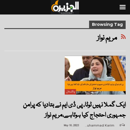
Browsing Tag
مریم نواز
پاکستان
ایک گملا نہیں ٹوٹا، پی ڈی ایم نے بتادیا کہ پرامن
جمہوری احتجاج کیا ہوتاہے،مریم نواز
May 16, 2023
Muhammad Karim
0