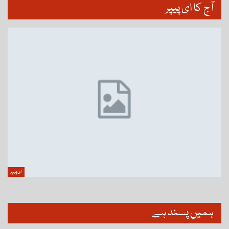
آج کا ای پیپر
ای پیپر
ہمیں پسند ہے