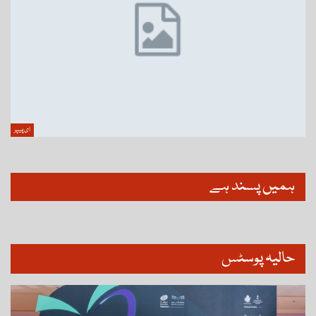
ای پیپر
ہمیں پسند ہے
حالیہ پوسٹس