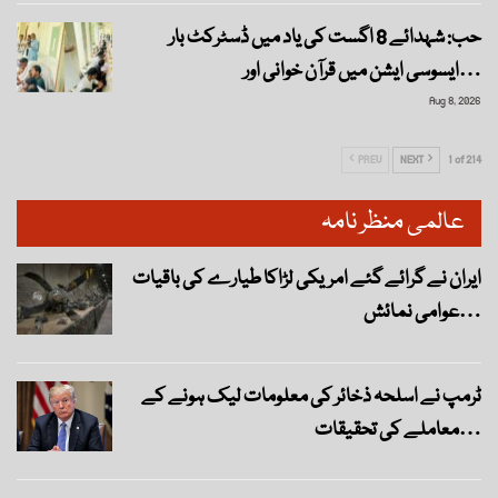
حب: شہدائے 8 اگست کی یاد میں ڈسٹرکٹ بار
ایسوسی ایشن میں قرآن خوانی اور…
Aug 8, 2026
PREV
NEXT
1 of 214
عالمی منظر نامہ
ایران نے گرائے گئے امریکی لڑاکا طیارے کی باقیات
عوامی نمائش…
ٹرمپ نے اسلحہ ذخائر کی معلومات لیک ہونے کے
معاملے کی تحقیقات…