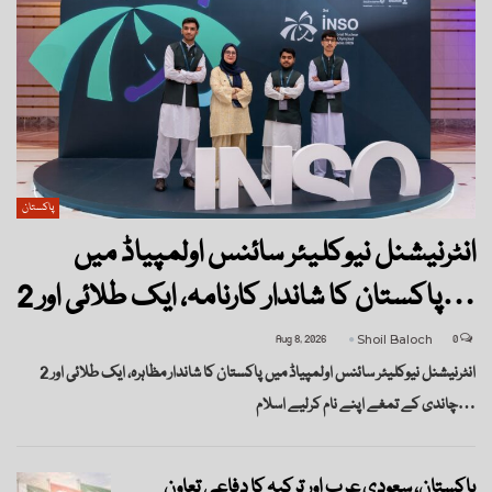
پاکستان
انٹرنیشنل نیوکلیئر سائنس اولمپیاڈ میں
پاکستان کا شاندار کارنامہ، ایک طلائی اور 2…
Aug 8, 2026
Shoil Baloch
0
انٹرنیشنل نیوکلیئر سائنس اولمپیاڈ میں پاکستان کا شاندار مظاہرہ، ایک طلائی اور 2
چاندی کے تمغے اپنے نام کرلیے اسلام…
پاکستان، سعودی عرب اور ترکیہ کا دفاعی تعاون