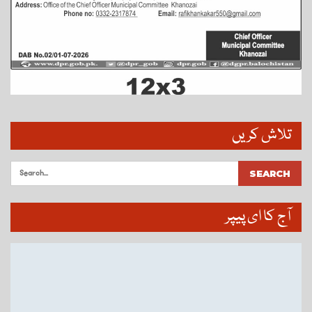
تلاش کریں
آج کا ای پیپر