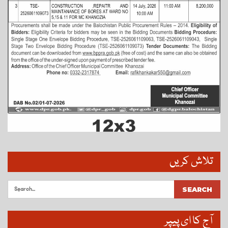
تلاش کریں
آج کا ای پیپر