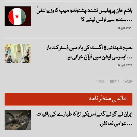
ہاشم خان پر پولیس تشدد، پشتونخوا میپ کا وزیراعلیٰ
سندھ سے نوٹس لینے کا…
Aug 8, 2026
حب: شہدائے 8 اگست کی یاد میں ڈسٹرکٹ بار
ایسوسی ایشن میں قرآن خوانی اور…
Aug 8, 2026
PREV
NEXT
1 of 214
عالمی منظر نامہ
ایران نے گرائے گئے امریکی لڑاکا طیارے کی باقیات
عوامی نمائش…