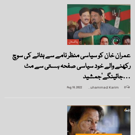
پاکستان
عمران خان کو سیاسی منظر نامے سے ہٹانے کی سوچ
رکھنے والے خود سیاسی صفحہ ہستی سے مٹ
جائینگے‘جمشید…
Aug 18, 2022
Muhammad Karim
0