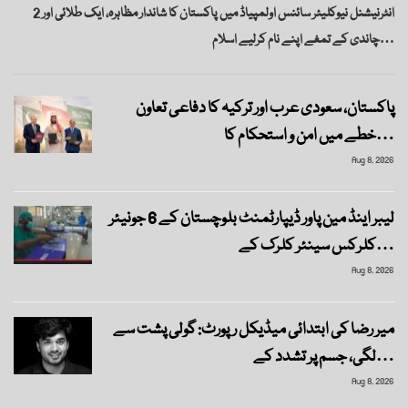
انٹرنیشنل نیوکلیئر سائنس اولمپیاڈ میں پاکستان کا شاندار مظاہرہ، ایک طلائی اور 2
چاندی کے تمغے اپنے نام کرلیے اسلام…
پاکستان، سعودی عرب اور ترکیہ کا دفاعی تعاون
خطے میں امن و استحکام کا…
Aug 8, 2026
لیبر اینڈ مین پاور ڈیپارٹمنٹ بلوچستان کے 6 جونیئر
کلرکس سینئر کلرک کے…
Aug 8, 2026
میر رضا کی ابتدائی میڈیکل رپورٹ: گولی پشت سے
لگی، جسم پر تشدد کے…
Aug 8, 2026