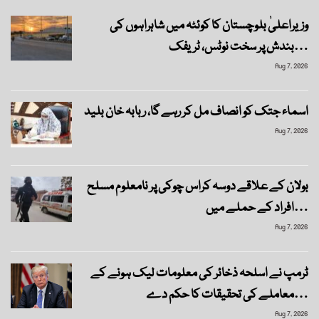
وزیراعلیٰ بلوچستان کا کوئٹہ میں شاہراہوں کی
بندش پر سخت نوٹس، ٹریفک…
Aug 7, 2026
اسماء جتک کو انصاف مل کر رہے گا، ربابہ خان بلید
Aug 7, 2026
بولان کے علاقے دوسہ کراس چوکی پر نامعلوم مسلح
افراد کے حملے میں…
Aug 7, 2026
ٹرمپ نے اسلحہ ذخائر کی معلومات لیک ہونے کے
معاملے کی تحقیقات کا حکم دے…
Aug 7, 2026