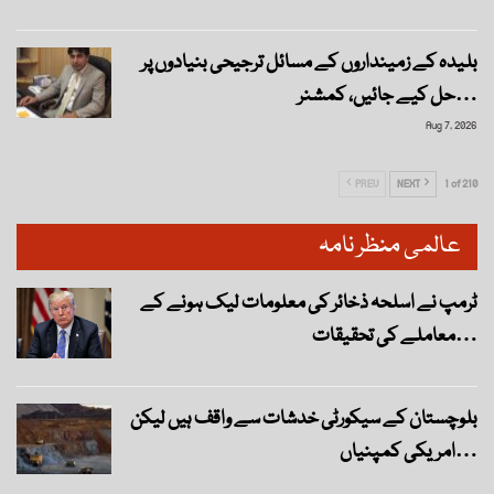
بلیدہ کے زمینداروں کے مسائل ترجیحی بنیادوں پر
حل کیے جائیں، کمشنر…
Aug 7, 2026
PREV
NEXT
1 of 210
عالمی منظر نامہ
ٹرمپ نے اسلحہ ذخائر کی معلومات لیک ہونے کے
معاملے کی تحقیقات…
بلوچستان کے سیکورٹی خدشات سے واقف ہیں لیکن
امریکی کمپنیاں…