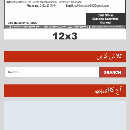
تلاش کریں
آج کا ای پیپر