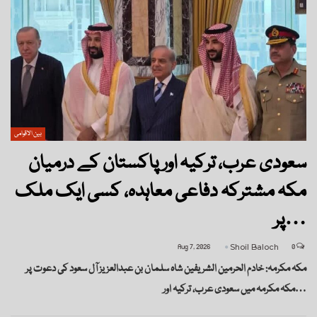
بین الاقوامی
سعودی عرب، ترکیہ اور پاکستان کے درمیان
مکہ مشترکہ دفاعی معاہدہ، کسی ایک ملک
پر…
Aug 7, 2026
Shoil Baloch
0
مکہ مکرمہ: خادم الحرمین الشریفین شاہ سلمان بن عبدالعزیز آل سعود کی دعوت پر
مکہ مکرمہ میں سعودی عرب، ترکیہ اور…