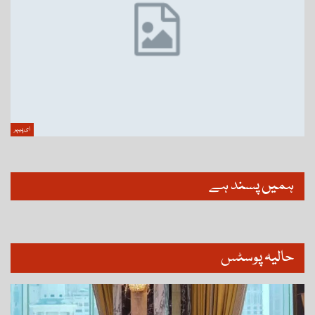
ای پیپر
ہمیں پسند ہے
حالیہ پوسٹس