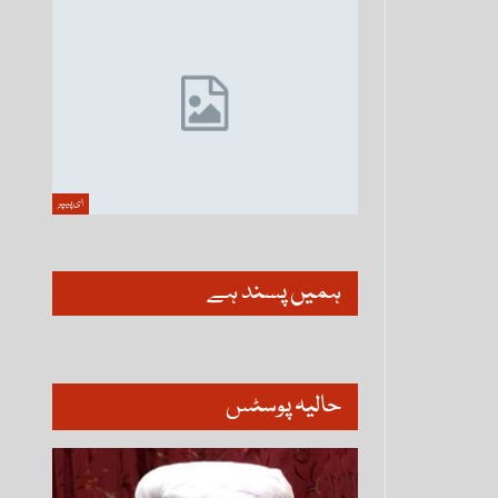
ای پیپر
ہمیں پسند ہے
حالیہ پوسٹس