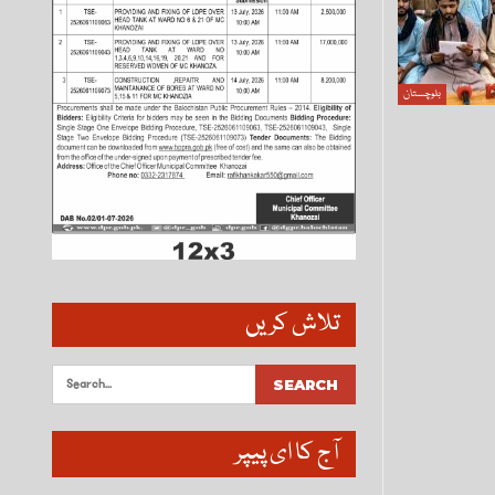
بلوچستان
تلاش کریں
آج کا ای پیپر