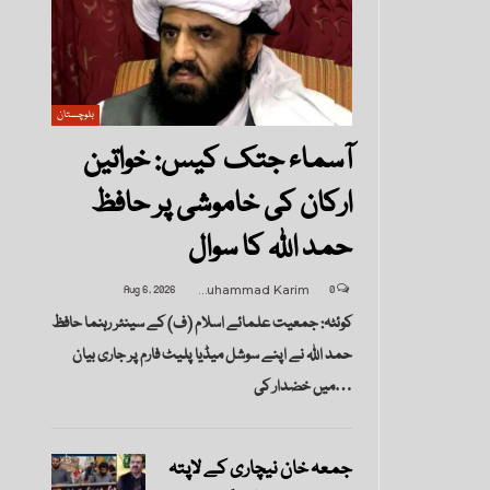
بلوچستان
آسماء جتک کیس: خواتین
ارکان کی خاموشی پر حافظ
حمد اللہ کا سوال
Aug 6, 2026
Muhammad Karim
0
کوئٹہ: جمعیت علمائے اسلام (ف) کے سینئر رہنما حافظ
حمد اللہ نے اپنے سوشل میڈیا پلیٹ فارم پر جاری بیان
میں خضدار کی…
جمعہ خان نیچاری کے لاپتہ