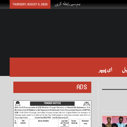
ہم سے رابطہ کریں
THURSDAY, AUGUST 6, 2026
ل
ای پیپر
ADS