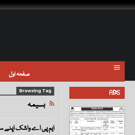
صفحہ اول
ADS
Browsing Tag
بسیمہ
ایم پی اے واشک اپنے س