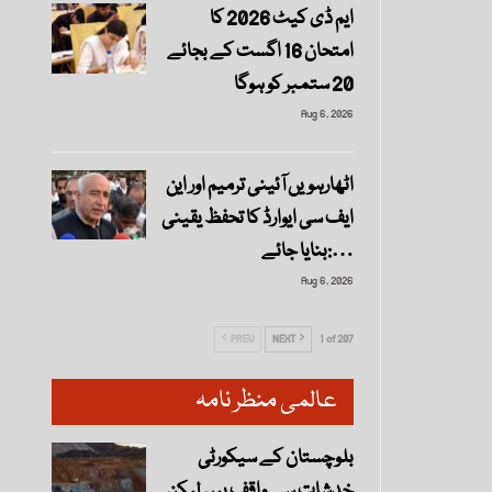
ایم ڈی کیٹ 2026 کا
امتحان 16 اگست کے بجائے
20 ستمبر کو ہوگا
Aug 6, 2026
اٹھارہویں آئینی ترمیم اور این
ایف سی ایوارڈ کا تحفظ یقینی
بنایا جائے:…
Aug 6, 2026
PREV
NEXT
1 of 207
عالمی منظر نامہ
بلوچستان کے سیکورٹی
خدشات سے واقف ہیں لیکن