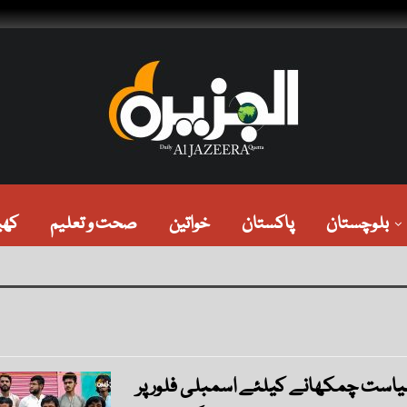
بلوچستان
پاکستان
خواتین
صحت و تعلیم
کھی
یاست چمکھانے کیلئے اسمبلی فلور پر