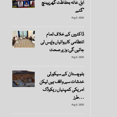
اہلِ خانہ بحفاظت گھر پہنچ
گئے”
Aug 6, 2026
ڈاکٹروں کے خلاف تمام
انتظامی کارروائیاں واپس لی
جائیں گی: وزیر صحت
Aug 6, 2026
بلوچستان کے سیکورٹی
خدشات سے واقف ہیں لیکن
امریکی کمپنیاں ریکوڈک
طرز…
Aug 6, 2026