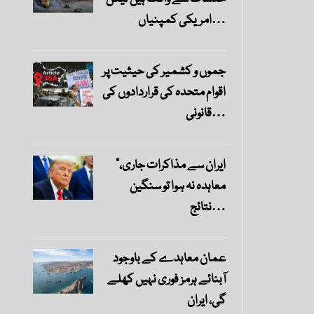
امریکی کمپنیاں…
جموں و کشمیر کی حیثیت پر
اقوام متحدہ کی قراردادوں کی
قانونی…
“ایران سے مذاکرات جاری،
معاہدہ نہ ہوا تو سنگین
نتائج…
عمان معاہدے کے باوجود
آبنائے ہرمز فوری نہیں کھلے
گی، ایران