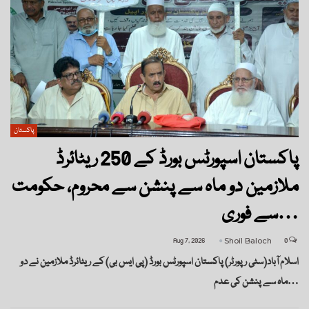
پاکستان
پاکستان اسپورٹس بورڈ کے 250 ریٹائرڈ
ملازمین دو ماہ سے پنشن سے محروم، حکومت
سے فوری…
Aug 7, 2026
Shoil Baloch
0
اسلام آباد(سٹی رپورٹر) پاکستان اسپورٹس بورڈ (پی ایس بی) کے ریٹائرڈ ملازمین نے دو
ماہ سے پنشن کی عدم…