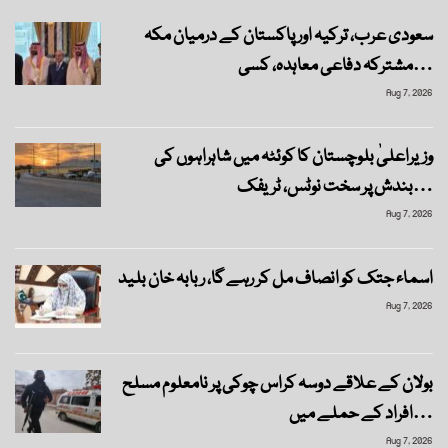
سعودی عرب، ترکیہ اور پاکستان کے درمیان مکہ
مشترکہ دفاعی معاہدہ، کسی…
Aug 7, 2026
وزیراعلیٰ بلوچستان کا کوئٹہ میں شاہراہوں کی
بندش پر سخت نوٹس، ٹریفک…
Aug 7, 2026
اسماء جتک کو انصاف مل کر رہے گا، ربابہ خان بلید
Aug 7, 2026
بولان کے علاقے دوسہ کراس چوکی پر نامعلوم مسلح
افراد کے حملے میں…
Aug 7, 2026