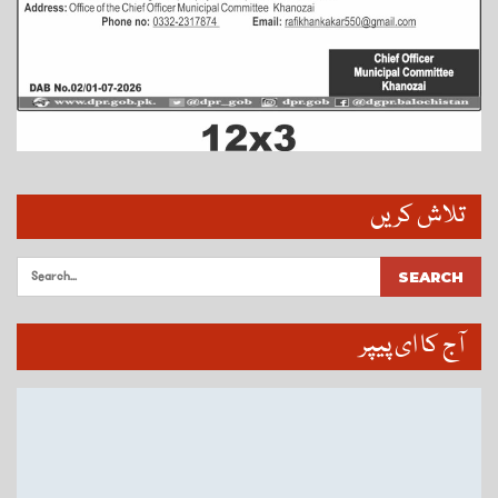
تلاش کریں
آج کا ای پیپر