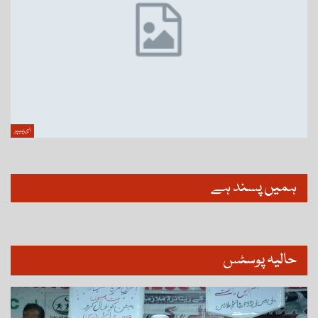
ای پیپر
ہمیں پسند ہے
حالیہ پوسٹس