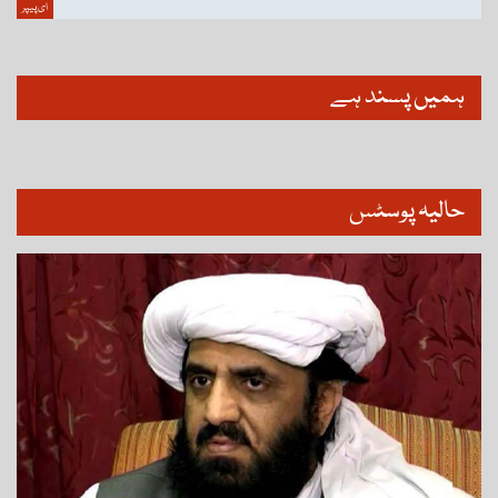
ای پیپر
ہمیں پسند ہے
حالیہ پوسٹس