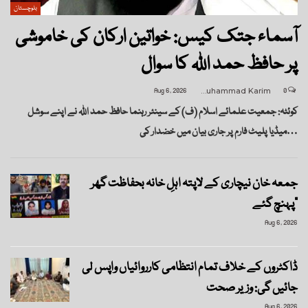
بلوچستان
آسماء جتک کیس: خواتین ارکان کی خاموشی
پر حافظ حمد اللہ کا سوال
Aug 6, 2026
Muhammad Karim
0
کوئٹہ: جمعیت علمائے اسلام (ف) کے سینئر رہنما حافظ حمد اللہ نے اپنے سوشل
میڈیا پلیٹ فارم پر جاری بیان میں خضدار کی…
جمعہ خان نیچاری کے لاپتہ اہلِ خانہ بحفاظت گھر
پہنچ گئے”
Aug 6, 2026
ڈاکٹروں کے خلاف تمام انتظامی کارروائیاں واپس لی
جائیں گی: وزیر صحت
Aug 6, 2026