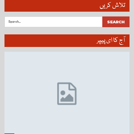
تلاش کریں
آج کا ای پیپر