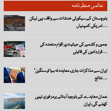
عالمی منظر نامہ
بلوچستان کے سیکورٹی خدشات سے واقف ہیں لیکن
امریکی کمپنیاں…
جموں و کشمیر کی حیثیت پر اقوام متحدہ کی
قراردادوں کی قانونی…
“ایران سے مذاکرات جاری، معاہدہ نہ ہوا تو سنگین
نتائج…
عمان معاہدے کے باوجود آبنائے ہرمز فوری نہیں
کھلے گی، ایران