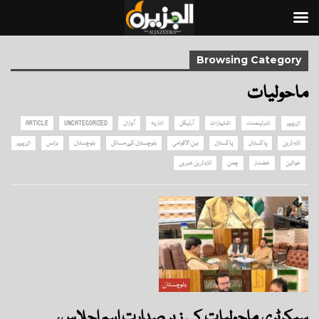
Browsing Category
ماحولیات
ای پیپر
انٹرٹینمنٹ
اشتہارات
آرٹیکل
اداریہ
آواران
UNCATEGORIZED
ARTICLE
تازہ ترین
پاکستان
پاکستان
بین الاقوامی
بلوچستان کے مسائل
بلوچستان
بزنس
ای پیپر
خواتین
خضدار
چمن
تازہ ترین خبریں
بلوچستان
سیکرٹری ماحولیات کی زیر صدارت اہم اجلاس،