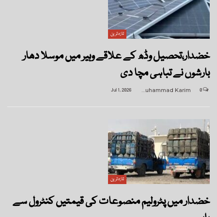
تازہ ترین
خضدار،تحصیل وڈھ کے علاقے وہیر میں موسلا دھار
بارشوں نے تباہی مچا دی
Jul 1, 2026
Muhammad Karim
0
تازہ ترین
خضدار میں پٹرولیم منصوعات کی قیمتیں کنٹرول سے