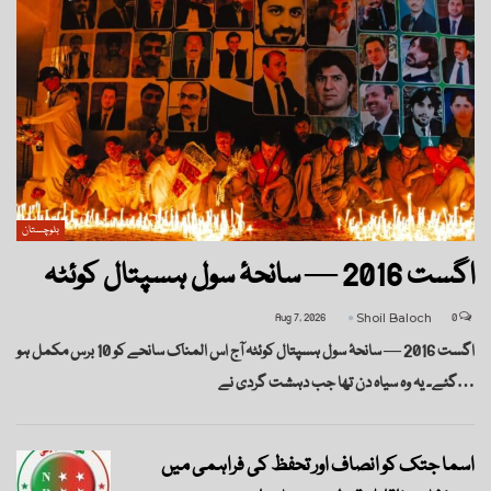
بلوچستان
اگست 2016 — سانحۂ سول ہسپتال کوئٹہ
Aug 7, 2026
Shoil Baloch
0
اگست 2016 — سانحۂ سول ہسپتال کوئٹہ آج اس المناک سانحے کو 10 برس مکمل ہو
گئے۔ یہ وہ سیاہ دن تھا جب دہشت گردی نے…
اسما جتک کو انصاف اور تحفظ کی فراہمی میں