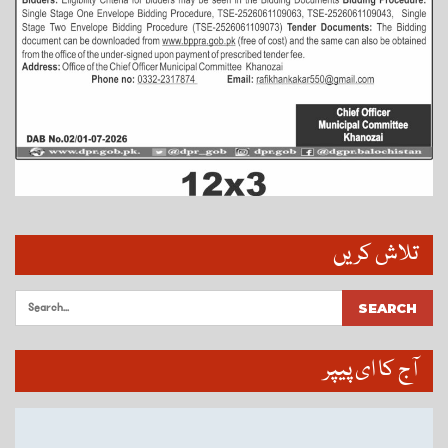
تلاش کریں
آج کا ای پیپر