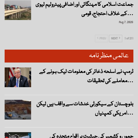
جماعت اسلامی کا مہنگائی اور اضافی پیٹرولیم لیوی
کے خلاف احتجاج، قومی…
Aug 7, 2026
PREV
NEXT
1 of 211
عالمی منظر نامہ
ٹرمپ نے اسلحہ ذخائر کی معلومات لیک ہونے کے
معاملے کی تحقیقات…
بلوچستان کے سیکورٹی خدشات سے واقف ہیں لیکن
امریکی کمپنیاں…
جموں و کشمیر کی حیثیت پر اقوام متحدہ کی