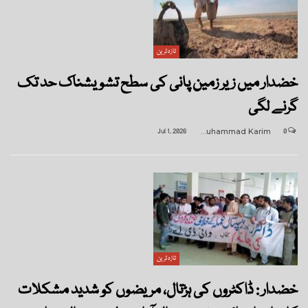
تازہ ترین
خضدار میں زیر زمین پانی کی سطح تشویشناک حد تک
گرنے لگی
Jul 1, 2026
Muhammad Karim
0
تازہ ترین
خضدار : ڈاکٹروں کی ہڑتال، مریضوں کو شدید مشکلات