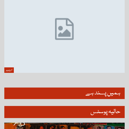
ای پیپر
ہمیں پسند ہے
حالیہ پوسٹس