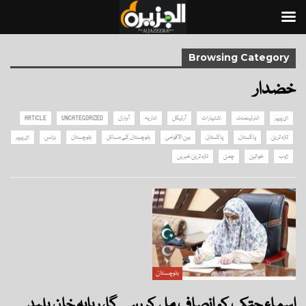
Browsing Category
خضدار
ای پیپر
انٹرٹینمنٹ
اشتہارات
آرٹیکل
اداریہ
آواران
UNCATEGORIZED
ARTICLE
تازہ ترین
پاکستان
پاکستان
بین الاقوامی
بلوچستان کے مسائل
بلوچستان
بزنس
ای پیپر
ژوب
خواتین
چمن
تازہ ترین خبریں
بلوچستان
اسماء جتک کو انصاف مل کر رہے گا، ربابہ خان بلید